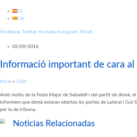
Vés
al
ES
contingut
CA
Facebook
Twitter
Youtube
Instagram
Tiktok
02/09/2016
Informació important de cara a
Inicio
»
Club
Amb motiu de la Festa Major de Sabadell i del partit de demà, e
informem que demà estaran obertes les portes de Lateral i Gol S
per la de tribuna.
Noticias Relacionadas