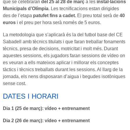
que se celebraran
del 25 al 28 de març
a les
instal·lacions
Municipals d’Olímpia
. Les tecnificacions estan dirigides
des de l’etapa
patufet fins a cadet.
El preu total serà de
40
euros
i el preu per hora serà només de 5 euros.
La metodologia que s’aplicarà és la del futbol base del CE
Sabadell amb tècnics titulats i que faran treballar fonaments
tècnics, presa de decisions, motricitat i molt més. Durant
aquestes sessions, els jugadors faran sessions de vídeo on
es veuran a ells mateixos aplicar i millorar els conceptes
tàctics i tècnics treballats durant les sessions. Al llarg de la
jornada, els nens disposaran d’aigua i begudes isotòniques
sense cost.
DATES I HORARI
Dia 1 (25 de març): vídeo + entrenament
Dia 2 (26 de març): vídeo + entrenament