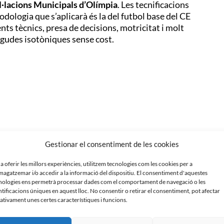
l·lacions
Municipals d’Olímpia
. Les tecnificacions
dologia que s’aplicarà és la del futbol base del CE
nts tècnics, presa de decisions, motricitat i molt
begudes isotòniques sense cost.
Gestionar el consentiment de les cookies
 a oferir les millors experiències, utilitzem tecnologies com les cookies per a
agatzemar i/o accedir a la informació del dispositiu. El consentiment d'aquestes
nologies ens permetrà processar dades com el comportament de navegació o les
ntificacions úniques en aquest lloc. No consentir o retirar el consentiment, pot afectar
ativament unes certes característiques i funcions.