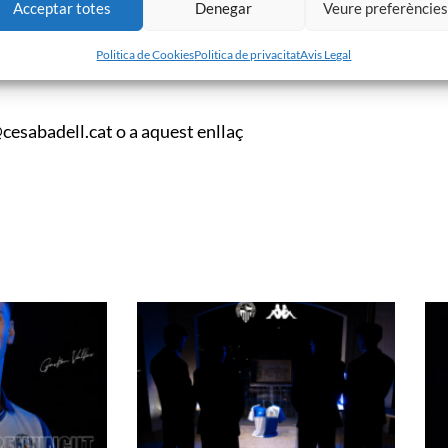
Acceptar totes
Denegar
Veure preferèncie
Politica de Cookies
Politica de privacitat
Avis Legal
@cesabadell.cat o a aquest enllaç