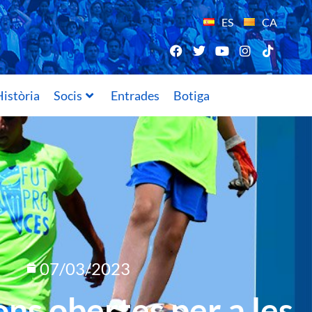
ES
CA
istòria
Socis
Entrades
Botiga
07/03/2023
ons obertes per a les