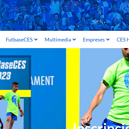
FutbaseCES
Multimedia
Empreses
CES H
Inscripci