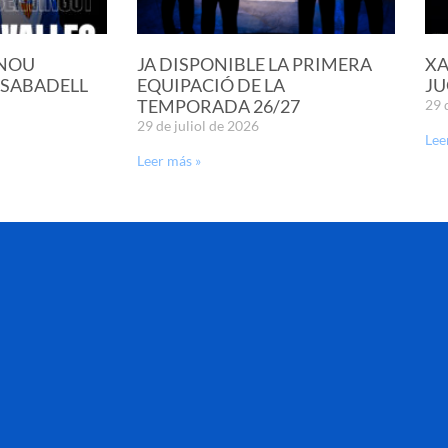
 NOU
JA DISPONIBLE LA PRIMERA
XA
 SABADELL
EQUIPACIÓ DE LA
JU
TEMPORADA 26/27
29 
29 de juliol de 2026
Lee
Leer más »