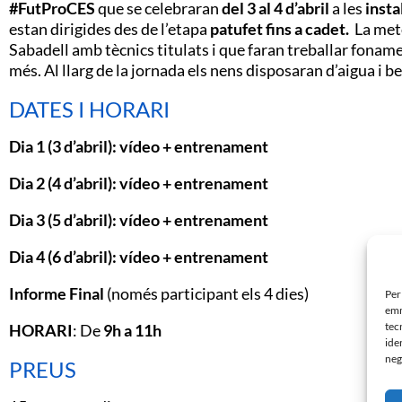
#FutProCES
que se celebraran
del 3 al 4 d’abril
a les
insta
estan dirigides des de l’etapa
patufet fins a cadet.
La meto
Sabadell amb tècnics titulats i que faran treballar foname
més. Al llarg de la jornada els nens disposaran d’aigua i 
DATES I HORARI
Dia 1 (3 d’abril): vídeo + entrenament
Dia 2 (4 d’abril): vídeo + entrenament
Dia 3 (5 d’abril): vídeo + entrenament
Dia 4 (6 d’abril): vídeo + entrenament
Informe Final
(només participant els 4 dies)
Per
emm
tec
HORARI
: De
9h a 11h
ide
neg
PREUS