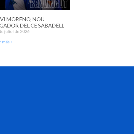
VI MORENO, NOU
GADOR DEL CE SABADELL
de juliol de 2026
r más »