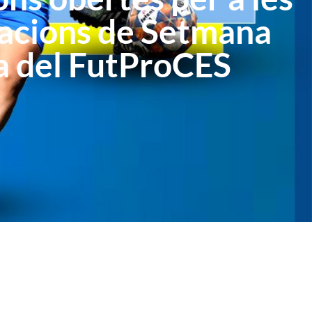
cacions de Setmana
a del FutProCES