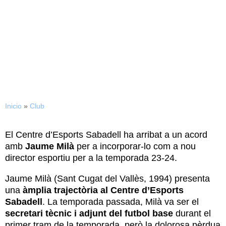
Jaume Milà, nou director
esportiu del Centre
d’Esports Sabadell
Inicio
»
Club
El Centre d’Esports Sabadell ha arribat a un acord
amb
Jaume Milà
per a incorporar-lo com a nou
director esportiu per a la temporada 23-24.
Jaume Milà (Sant Cugat del Vallès, 1994) presenta
una
àmplia trajectòria al Centre d’Esports
Sabadell
. La temporada passada, Milà va ser el
secretari tècnic i adjunt del futbol base
durant el
primer tram de la temporada, però la dolorosa pèrdua