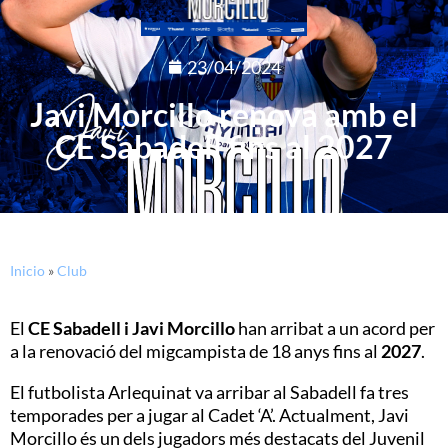
23/04/2024
Javi Morcillo renova amb el
CE Sabadell fins al 2027
Inicio
»
Club
El
CE Sabadell i
Javi Morcillo
han arribat a un acord per
a la renovació del migcampista de 18 anys fins al
2027
.
El futbolista Arlequinat va arribar al Sabadell fa tres
temporades per a jugar al Cadet ‘A’. Actualment, Javi
Morcillo és un dels jugadors més destacats del Juvenil