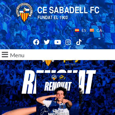
ES
CA
Menu