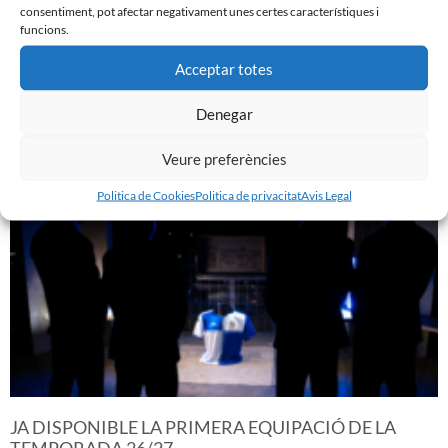
consentiment, pot afectar negativament unes certes característiques i
funcions.
Acceptar totes
GASTÓN VALLES, NOU JUGADOR DEL CE SABADELL
30 de juliol de 2026
Denegar
Leer más »
Veure preferències
Politica de Cookies
Politica de privacitat
Avis Legal
JA DISPONIBLE LA PRIMERA EQUIPACIÓ DE LA
TEMPORADA 26/27