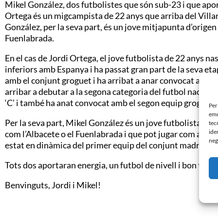
Mikel González, dos futbolistes que són sub-23 i que apor
Ortega és un migcampista de 22 anys que arriba del Villarr
González, per la seva part, és un jove mitjapunta d’orige
Fuenlabrada.
En el cas de Jordi Ortega, el jove futbolista de 22 anys na
inferiors amb Espanya i ha passat gran part de la seva eta
amb el conjunt groguet i ha arribat a anar convocat amb el
arribar a debutar a la segona categoria del futbol naciona
‘C’ i també ha anat convocat amb el segon equip groguet.
Per
emm
Per la seva part, Mikel González és un jove futbolista me
tec
ide
com l’Albacete o el Fuenlabrada i que pot jugar com a m
neg
estat en dinàmica del primer equip del conjunt madrileny 
Tots dos aportaran energia, un futbol de nivell i bon tract
Benvinguts, Jordi i Mikel!