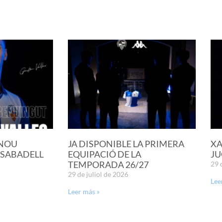
 NOU
JA DISPONIBLE LA PRIMERA
XA
 SABADELL
EQUIPACIÓ DE LA
JU
TEMPORADA 26/27
29 
29 de juliol de 2026
Lee
Leer más »