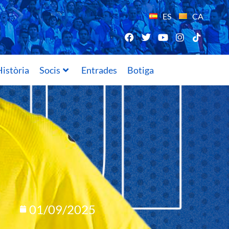
ES
CA
istòria
Socis
Entrades
Botiga
01/09/2025