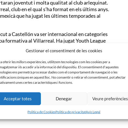
taran joventut i molta qualitat al club arlequinat.
eal, club en el qual s’ha format en els últims anys.
n mexicà que ha jugat les últimes temporades al
scut a Castellón va ser internacional en categories
pa formativa al Villarreal. Ha jugat Youth League
 Villarreal ‘B’ a Segona Divisió, malgrat que no va
Gestionar el consentiment de les cookies
l. Aquesta temporada, Ortega ha jugat al Villarreal
 a oferir les millors experiències, utilitzem tecnologies com les cookies per a
agatzemar i/o accedir a la informació del dispositiu. El consentiment d'aquestes
xicà de 21 anys que s’ha format a Espanya en clubs
nologies ens permetrà processar dades com el comportament de navegació o les
ntificacions úniques en aquest lloc. No consentir o retirar el consentiment, pot afectar
itjapunta. Aquestes dues últimes temporades ha
ativament unes certes característiques i funcions.
i també ha disputat partits amb el Fuenlabrada ‘B’.
e de pilota al Centre d’Esports Sabadell.
Acceptar totes
Denegar
Veure preferèncie
Politica de Cookies
Politica de privacitat
Avis Legal