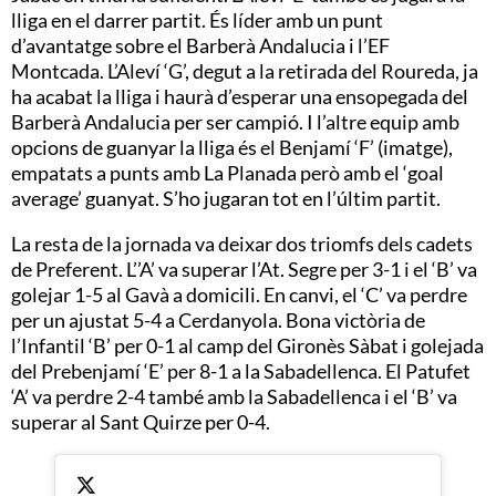
lliga en el darrer partit. És líder amb un punt
d’avantatge sobre el Barberà Andalucia i l’EF
Montcada. L’Aleví ‘G’, degut a la retirada del Roureda, ja
ha acabat la lliga i haurà d’esperar una ensopegada del
Barberà Andalucia per ser campió. I l’altre equip amb
opcions de guanyar la lliga és el Benjamí ‘F’ (imatge),
empatats a punts amb La Planada però amb el ‘goal
average’ guanyat. S’ho jugaran tot en l’últim partit.
La resta de la jornada va deixar dos triomfs dels cadets
de Preferent. L’’A’ va superar l’At. Segre per 3-1 i el ‘B’ va
golejar 1-5 al Gavà a domicili. En canvi, el ‘C’ va perdre
per un ajustat 5-4 a Cerdanyola. Bona victòria de
l’Infantil ‘B’ per 0-1 al camp del Gironès Sàbat i golejada
del Prebenjamí ‘E’ per 8-1 a la Sabadellenca. El Patufet
‘A’ va perdre 2-4 també amb la Sabadellenca i el ‘B’ va
superar al Sant Quirze per 0-4.