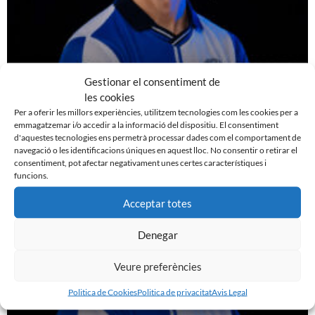
Gestionar el consentiment de
les cookies
EDGAR GONZÁLEZ, NOU JUGADOR DEL CE
Per a oferir les millors experiències, utilitzem tecnologies com les cookies per a
SABADELL
emmagatzemar i/o accedir a la informació del dispositiu. El consentiment
7 d'agost de 2026
d'aquestes tecnologies ens permetrà processar dades com el comportament de
navegació o les identificacions úniques en aquest lloc. No consentir o retirar el
Leer más »
consentiment, pot afectar negativament unes certes característiques i
funcions.
Acceptar totes
Denegar
Veure preferències
Politica de Cookies
Politica de privacitat
Avis Legal