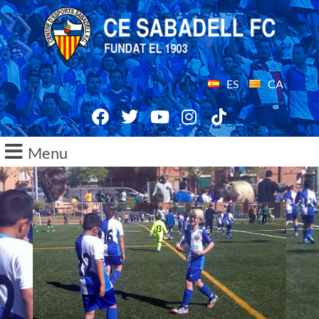
ES
CA
Menu