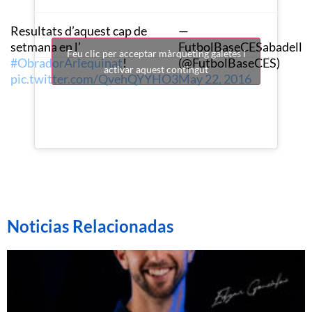
Resultats d’aquest cap de
—
setmana en l’
FutbolBaseCESabadell
Feu clic per acceptar màrqueting galetes i
#ObradorArlequinat
!
(@FutbolBaseCES)
activar aquest contingut
pic.twitter.com/QvehQYYHO3
May 22, 2016
Noticias Relacionadas