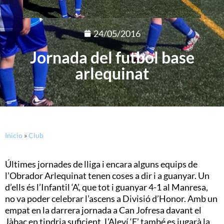
24/05/2016
Jornada del futbol base
arlequinat
Inicio
»
Club
Últimes jornades de lliga i encara alguns equips de
l’Obrador Arlequinat tenen coses a dir i a guanyar. Un
d’ells és l’Infantil ‘A’, que tot i guanyar 4-1 al Manresa,
no va poder celebrar l’ascens a Divisió d’Honor. Amb un
empat en la darrera jornada a Can Jofresa davant el
Jàbac en tindria suficient. L’Aleví ‘E’ també es jugarà la