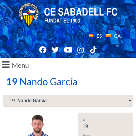
ES
CA
Menu
19
Nando García
#
19
Nom