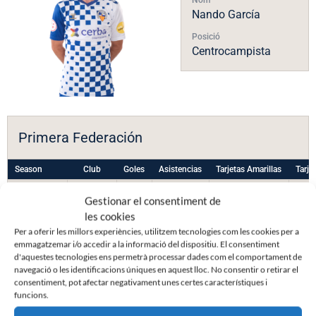
Nando García
Posició
Centrocampista
Primera Federación
Season
Club
Goles
Asistencias
Tarjetas Amarillas
Tarje
Temporada
CE
0
0
0
Gestionar el consentiment de
2023-2024
Sabadell
les cookies
FC
Per a oferir les millors experiències, utilitzem tecnologies com les cookies per a
emmagatzemar i/o accedir a la informació del dispositiu. El consentiment
d'aquestes tecnologies ens permetrà processar dades com el comportament de
navegació o les identificacions úniques en aquest lloc. No consentir o retirar el
consentiment, pot afectar negativament unes certes característiques i
funcions.