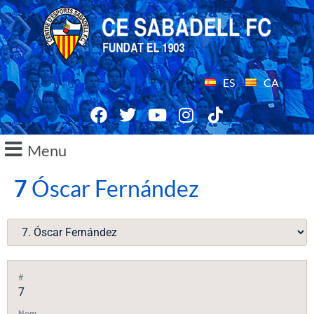
ES
CA
Menu
7
Óscar Fernández
#
7
Nom