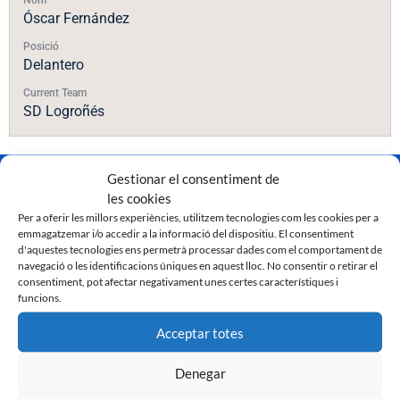
Óscar Fernández
Posició
Delantero
Current Team
SD Logroñés
Gestionar el consentiment de
les cookies
Per a oferir les millors experiències, utilitzem tecnologies com les cookies per a
emmagatzemar i/o accedir a la informació del dispositiu. El consentiment
d'aquestes tecnologies ens permetrà processar dades com el comportament de
navegació o les identificacions úniques en aquest lloc. No consentir o retirar el
consentiment, pot afectar negativament unes certes característiques i
funcions.
Acceptar totes
Denegar