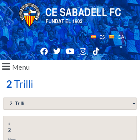
ES
CA
Menu
2
Trilli
#
2
Nom