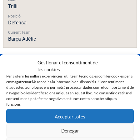
Trilli
Posició
Defensa
Current Team
Barça Atlètic
Gestionar el consentiment de
les cookies
Per a oferir les millors experiències, utilitzem tecnologies com les cookies per a
emmagatzemar i/o accedir a la informació del dispositiu. El consentiment
d'aquestes tecnologies ens permetrà processar dades com el comportament de
navegació o les identificacions úniques en aquest lloc. No consentir o retirar el
consentiment, pot afectar negativament unes certes característiques i
funcions.
Acceptar totes
Denegar