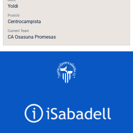
Yoldi
Posició
Centrocampista
Current Team
CA Osasuna Promesas