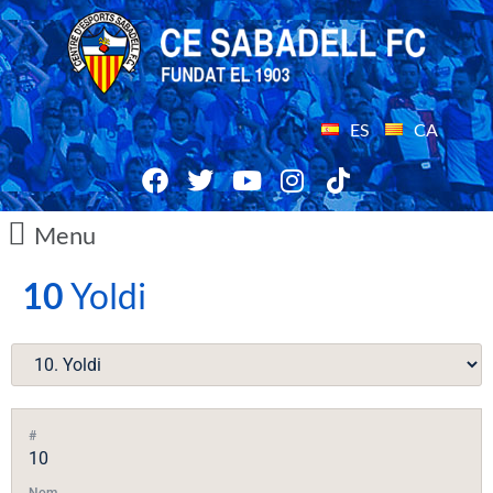
ES
CA
Menu
10
Yoldi
#
10
Nom