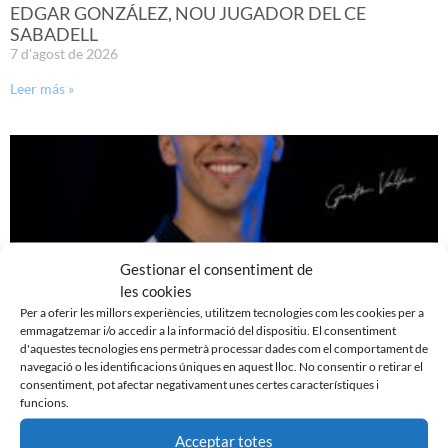
EDGAR GONZÁLEZ, NOU JUGADOR DEL CE
SABADELL
7 d'agost de 2026
Leer más »
Gestionar el consentiment de
les cookies
Per a oferir les millors experiències, utilitzem tecnologies com les cookies per a
emmagatzemar i/o accedir a la informació del dispositiu. El consentiment
d'aquestes tecnologies ens permetrà processar dades com el comportament de
navegació o les identificacions úniques en aquest lloc. No consentir o retirar el
GASTÓN VALLES, NOU JUGADOR DEL CE SABADELL
consentiment, pot afectar negativament unes certes característiques i
30 de juliol de 2026
funcions.
Leer más »
Acceptar totes