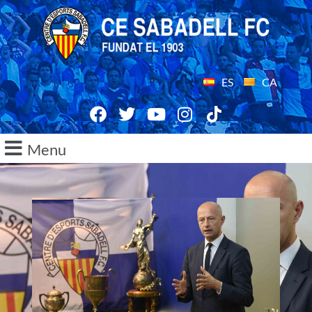
ES
CA
Menu