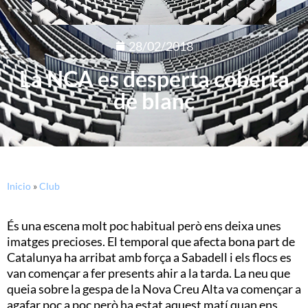
28/02/2018
La NCA es desperta coberta
de blanc
Inicio
»
Club
És una escena molt poc habitual però ens deixa unes
imatges precioses. El temporal que afecta bona part de
Catalunya ha arribat amb força a Sabadell i els flocs es
van començar a fer presents ahir a la tarda. La neu que
queia sobre la gespa de la Nova Creu Alta va començar a
agafar poc a poc però ha estat aquest matí quan ens