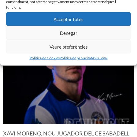
consentiment, pot afectar negativament unes certes característiques i
funcions.
Acceptar totes
JA DISPONIBLE LA PRIMERA EQUIPACIÓ DE LA
TEMPORADA 26/27
Denegar
29 de juliol de 2026
Leer más »
Veure preferències
Politica de Cookies
Politica de privacitat
Avis Legal
XAVI MORENO, NOU JUGADOR DEL CE SABADELL