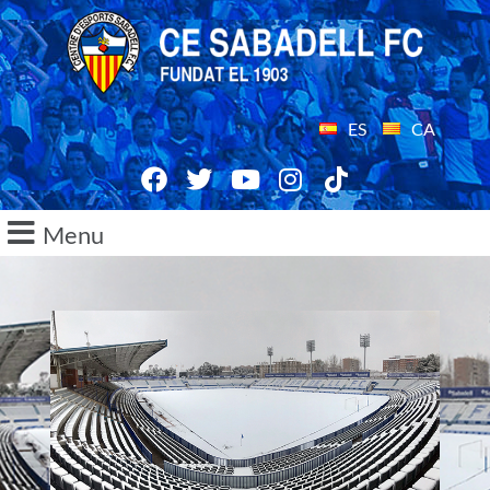
ES
CA
Menu