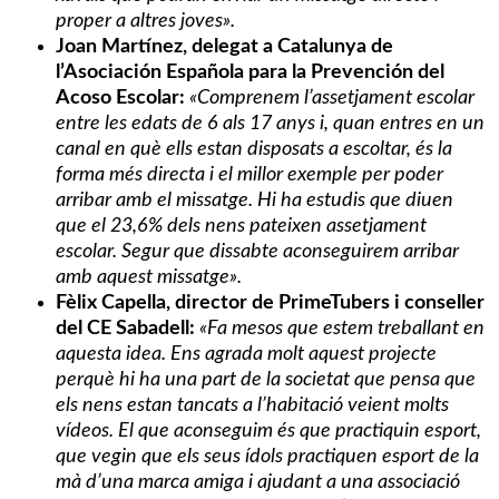
proper a altres joves».
Joan Martínez, delegat a Catalunya de
l’Asociación Española para la Prevención del
Acoso Escolar:
«Comprenem l’assetjament escolar
entre les edats de 6 als 17 anys i, quan entres en un
canal en què ells estan disposats a escoltar, és la
forma més directa i el millor exemple per poder
arribar amb el missatge. Hi ha estudis que diuen
que el 23,6% dels nens pateixen assetjament
escolar. Segur que dissabte aconseguirem arribar
amb aquest missatge».
Fèlix Capella, director de PrimeTubers i conseller
del CE Sabadell:
«Fa mesos que estem treballant en
aquesta idea. Ens agrada molt aquest projecte
perquè hi ha una part de la societat que pensa que
els nens estan tancats a l’habitació veient molts
vídeos. El que aconseguim és que practiquin esport,
que vegin que els seus ídols practiquen esport de la
mà d’una marca amiga i ajudant a una associació