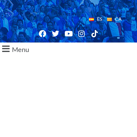
ES
CA
Menu