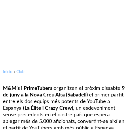
06/06/2018
La Nova Creu Alta acollirà el
primer partit entre els millors
YouTubers
Inicio
»
Club
M&M’s
i
PrimeTubers
organitzen el pròxim dissabte
9
de juny a la Nova Creu Alta (Sabadell)
el primer partit
entre els dos equips més potents de YouTube a
Espanya
(La Élite i Crazy Crew)
, un esdeveniment
sense precedents en el nostre país que espera
aplegar més de 5.000 aficionats, convertint-se així en
el partit de YouTubers amb més públic a Espanya.