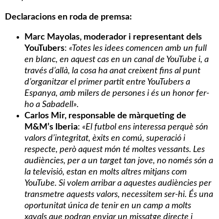
Declaracions en roda de premsa:
Marc Mayolas, moderador i representant dels
YouTubers
:
«Totes les idees comencen amb un full
en blanc, en aquest cas en un canal de YouTube i, a
través d’allà, la cosa ha anat creixent fins al punt
d’organitzar el primer partit entre YouTubers a
Espanya, amb milers de persones i és un honor fer-
ho a Sabadell».
Carlos Mir, responsable de màrqueting de
M&M’s Iberia
:
«El futbol ens interessa perquè són
valors d’integritat, èxits en comú, superació i
respecte, però aquest món té moltes vessants. Les
audiències, per a un target tan jove, no només són a
la televisió, estan en molts altres mitjans com
YouTube. Si volem arribar a aquestes audiències per
transmetre aquests valors, necessitem ser-hi. És una
oportunitat única de tenir en un camp a molts
xavals que podran enviar un missatge directe i