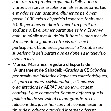
que tracta un problema que part d’ells viuen o
viuran a les seves escoles o en els seus entorns. Les
entrades es van acabar el diumenge però hem
posat 1.000 més a disposició i esperem tenir unes
5.000 persones en directe veient un partit de
YouTubers. És el primer partit que es fa a Espanya
amb un públic massiu de YouTubers i sumen més de
9 milions de seguidors entre els nois que hi
participaran. L’audiència potencial a YouTube serà
superior a la dels partits que es donen a la televisió
avui en dia».
Marisol Martínez, regidora d’Esports de
l’Ajuntament de Sabadell:
«Gràcies al CE Sabadell
per acollir una iniciativa d’aquestes característiques,
als patrocinadors, col·laboradors, a l’empresa
organitzadora i a AEPAE per donar-li aquest
contingut que compartim. Sempre defenso que la
política ha de ser valent i avantguardista. Les
relacions dels joves han canviat i consumeixen un
tipus de producte a través d’internet diferent.