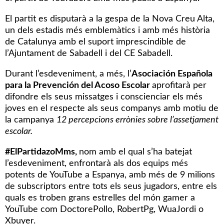
El partit es disputarà a la gespa de la Nova Creu Alta,
un dels estadis més emblemàtics i amb més història
de Catalunya amb el suport imprescindible de
l’Ajuntament de Sabadell i del CE Sabadell.
Durant l’esdeveniment, a més, l’
Asociación Española
para la Prevención del Acoso Escolar
aprofitarà per
difondre els seus missatges i conscienciar els més
joves en el respecte als seus companys amb motiu de
la campanya
12 percepcions errònies sobre l’assetjament
escolar.
#ElPartidazoMms,
nom amb el qual
s’ha batejat
l’esdeveniment, enfrontarà als dos equips més
potents de YouTube a Espanya, amb més de 9 milions
de subscriptors entre tots els seus jugadors, entre els
quals es troben grans estrelles del món gamer a
YouTube com DoctorePollo, RobertPg, WuaJordi o
Xbuyer.