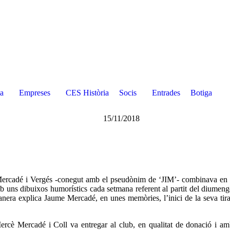
a
Empreses
CES Història
Socis
Entrades
Botiga
15/11/2018
ercadé i Vergés -conegut amb el pseudònim de ‘JIM’- combinava en les
b uns dibuixos humorístics cada setmana referent al partit del diumenge
anera explica Jaume Mercadé, en unes memòries, l’inici de la seva tir
rcè Mercadé i Coll va entregar al club, en qualitat de donació i amb