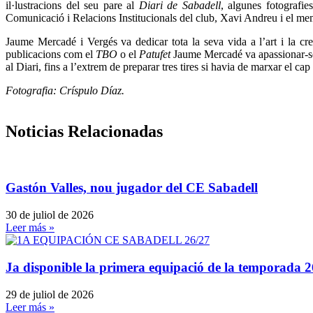
il·lustracions del seu pare al
Diari de Sabadell
, algunes fotografie
Comunicació i Relacions Institucionals del club, Xavi Andreu i el m
Jaume Mercadé i Vergés va dedicar tota la seva vida a l’art i la crea
publicacions com el
TBO
o el
Patufet
Jaume Mercadé va apassionar-se p
al Diari, fins a l’extrem de preparar tres tires si havia de marxar el c
Fotografia: Críspulo Díaz.
Noticias Relacionadas
Gastón Valles, nou jugador del CE Sabadell
30 de juliol de 2026
Leer más »
Ja disponible la primera equipació de la temporada 2
29 de juliol de 2026
Leer más »