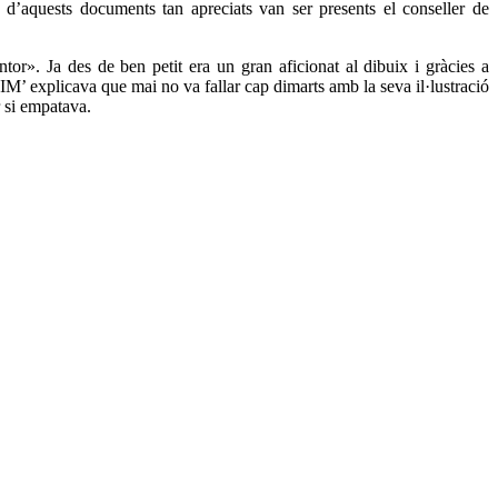
ga d’aquests documents tan apreciats van ser presents el conseller de
ntor». Ja des de ben petit era un gran aficionat al dibuix i gràcies a
JIM’ explicava que mai no va fallar cap dimarts amb la seva il·lustració
er si empatava.