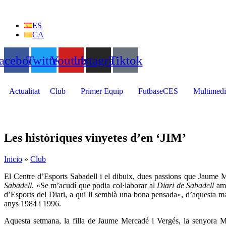
Vés
al
ES
contingut
CA
acebook
Twitter
Youtube
Instagram
Tiktok
Actualitat
Club
Primer Equip
FutbaseCES
Multimedi
Les històriques vinyetes d’en ‘JIM’
Inicio
»
Club
El Centre d’Esports Sabadell i el dibuix, dues passions que Jaume M
Sabadell
. «Se m’acudí que podia col·laborar al
Diari de Sabadell
am
d’Esports del Diari, a qui li semblà una bona pensada», d’aquesta m
anys 1984 i 1996.
Aquesta setmana, la filla de Jaume Mercadé i Vergés, la senyora Me