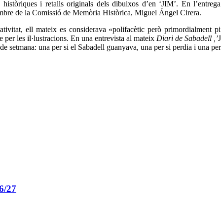
s històriques i retalls originals dels dibuixos d’en ‘JIM’. En l’entre
embre de la Comissió de Memòria Històrica, Miguel Ángel Cirera.
tivitat, ell mateix es considerava «polifacètic però primordialment pi
er les il·lustracions. En una entrevista al mateix
Diari de Sabadell ,’
ap de setmana: una per si el Sabadell guanyava, una per si perdia i una p
6/27