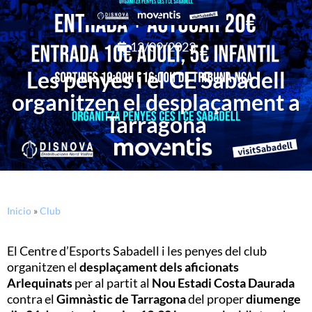
12/09/2023
Les penyes i el CE Sabadell
organitzen el desplaçament a
Tarragona
Inicio
»
Club
El Centre d’Esports Sabadell i les penyes del club
organitzen el
desplaçament dels aficionats
Arlequinats
per al partit al
Nou Estadi Costa Daurada
contra el
Gimnàstic de Tarragona
del proper
diumenge