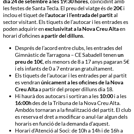
dia 24 de setembre a les 19:30 hores
, coincidint amb
les festes de Santa Tecla. El preu del viatge és de
20€
i
inclou el tiquet de
l’autocar i l’entrada del partit
al
sector visitant. Els tiquets de l’autocar i les entrades es
poden adquirir en
exclusivitat a la Nova Creu Alta
en
horari d’oficines
a partir del dilluns
.
Després de l’acord entre clubs, les entrades del
Gimnàstic de Tarragona – CE Sabadell tenen
un
preu de
10€
, els menors de 8 a 17 anys pagaran 5€
i els infants de 0 a 7 entraran gratuïtament.
Els tiquets de l’autocar i les entrades per al partit
es vendran
únicament a les oficines de la Nova
Creu Alta
a partir del proper dilluns dia 18.
Hi haurà dos autocars i sortiran a les
10:00
i a les
16:00h
des de la Tribuna de la Nova Creu Alta.
Ambdós tornaran a la finalització del partit. El club
es reserva el dret a modificar o anul·lar algun dels
horaris en funció de la demanda d’aquest.
Horari d’Atenció al Soci: de 10h a 14h i de 16h a