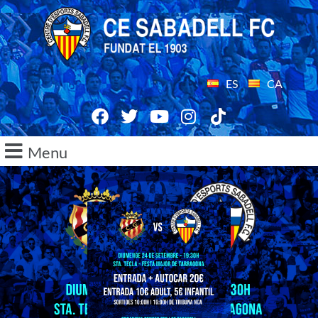
ES
CA
Menu