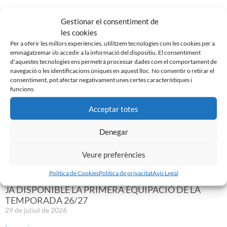
GASTÓN VALLES, NOU JUGADOR DEL CE SABADELL
Gestionar el consentiment de
30 de juliol de 2026
les cookies
Leer más »
Per a oferir les millors experiències, utilitzem tecnologies com les cookies per a
emmagatzemar i/o accedir a la informació del dispositiu. El consentiment
d'aquestes tecnologies ens permetrà processar dades com el comportament de
navegació o les identificacions úniques en aquest lloc. No consentir o retirar el
consentiment, pot afectar negativament unes certes característiques i
funcions.
Acceptar totes
Denegar
Veure preferències
Politica de Cookies
Politica de privacitat
Avis Legal
JA DISPONIBLE LA PRIMERA EQUIPACIÓ DE LA
TEMPORADA 26/27
29 de juliol de 2026