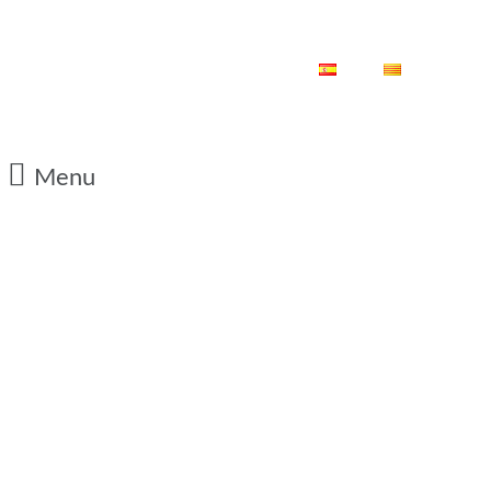
ES
CA
Menu