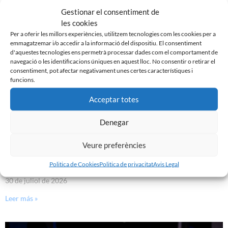
7 d'agost de 2026
Gestionar el consentiment de
les cookies
Leer más »
Per a oferir les millors experiències, utilitzem tecnologies com les cookies per a
emmagatzemar i/o accedir a la informació del dispositiu. El consentiment
d'aquestes tecnologies ens permetrà processar dades com el comportament de
navegació o les identificacions úniques en aquest lloc. No consentir o retirar el
consentiment, pot afectar negativament unes certes característiques i
funcions.
Acceptar totes
Denegar
Veure preferències
Politica de Cookies
Politica de privacitat
Avis Legal
GASTÓN VALLES, NOU JUGADOR DEL CE SABADELL
30 de juliol de 2026
Leer más »