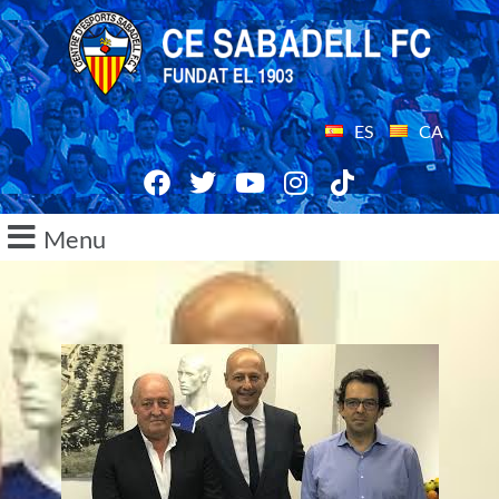
ES
CA
Menu