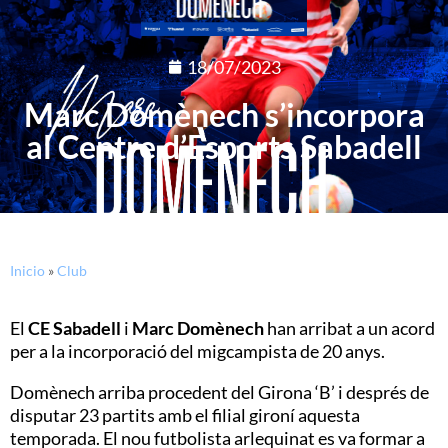
18/07/2023
Marc Domènech s’incorpora
al Centre d’Esports Sabadell
Inicio
»
Club
El
CE Sabadell
i
Marc Domènech
han arribat a un acord
per a la incorporació del migcampista de 20 anys.
Domènech arriba procedent del Girona ‘B’ i després de
disputar 23 partits amb el filial gironí aquesta
temporada. El nou futbolista arlequinat es va formar a