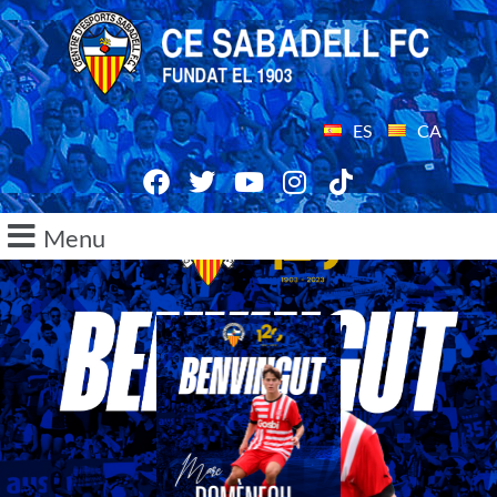
ES
CA
Menu