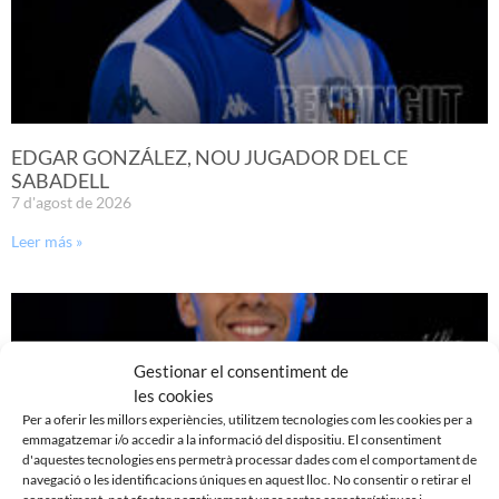
EDGAR GONZÁLEZ, NOU JUGADOR DEL CE
SABADELL
7 d'agost de 2026
Leer más »
Gestionar el consentiment de
les cookies
Per a oferir les millors experiències, utilitzem tecnologies com les cookies per a
emmagatzemar i/o accedir a la informació del dispositiu. El consentiment
d'aquestes tecnologies ens permetrà processar dades com el comportament de
navegació o les identificacions úniques en aquest lloc. No consentir o retirar el
consentiment, pot afectar negativament unes certes característiques i