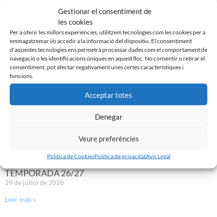
30 de juliol de 2026
Gestionar el consentiment de
les cookies
Leer más »
Per a oferir les millors experiències, utilitzem tecnologies com les cookies per a
emmagatzemar i/o accedir a la informació del dispositiu. El consentiment
d'aquestes tecnologies ens permetrà processar dades com el comportament de
navegació o les identificacions úniques en aquest lloc. No consentir o retirar el
consentiment, pot afectar negativament unes certes característiques i
funcions.
Acceptar totes
Denegar
Veure preferències
Politica de Cookies
Politica de privacitat
Avis Legal
JA DISPONIBLE LA PRIMERA EQUIPACIÓ DE LA
TEMPORADA 26/27
29 de juliol de 2026
Leer más »