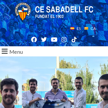
ES
CA
Menu