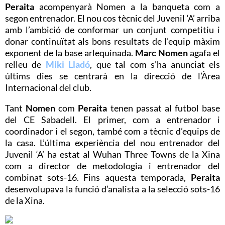
Peraita
acompenyarà Nomen a la banqueta com a
segon entrenador. El nou cos tècnic del Juvenil ‘A’ arriba
amb l’ambició de conformar un conjunt competitiu i
donar continuïtat als bons resultats de l’equip màxim
exponent de la base arlequinada.
Marc Nomen
agafa el
relleu de
Miki Lladó
, que tal com s’ha anunciat els
últims dies se centrarà en la direcció de l’Àrea
Internacional del club.
Tant
Nomen
com
Peraita
tenen passat al futbol base
del CE Sabadell. El primer, com a entrenador i
coordinador i el segon, també com a tècnic d’equips de
la casa. L’última experiència del nou entrenador del
Juvenil ‘A’ ha estat al Wuhan Three Towns de la Xina
com a director de metodologia i entrenador del
combinat sots-16. Fins aquesta temporada,
Peraita
desenvolupava la funció d’analista a la selecció sots-16
de la Xina.