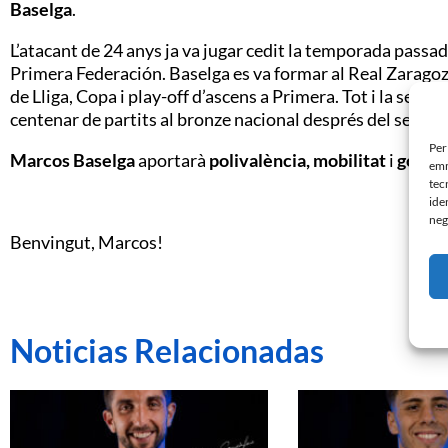
Baselga
.
L’atacant de 24 anys ja va jugar cedit la temporada passad
Primera Federación. Baselga es va formar al Real Zaragoza
de Lliga, Copa i play-off d’ascens a Primera. Tot i la sev
centenar de partits al bronze nacional després del seu p
Per
Marcos Baselga
aportarà
polivalència, mobilitat
i
gol
a l
emm
tec
ide
neg
Benvingut, Marcos!
Noticias Relacionadas