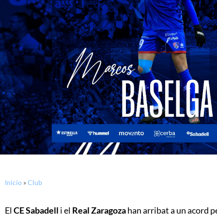
Inicio
»
Club
El
CE Sabadell
i el
Real Zaragoza
han arribat a un acord pe