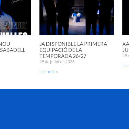
 NOU
JA DISPONIBLE LA PRIMERA
XA
 SABADELL
EQUIPACIÓ DE LA
JU
TEMPORADA 26/27
29 
29 de juliol de 2026
Lee
Leer más »