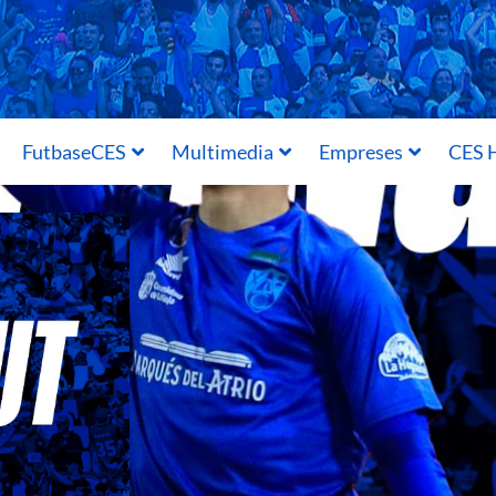
FutbaseCES
Multimedia
Empreses
CES H