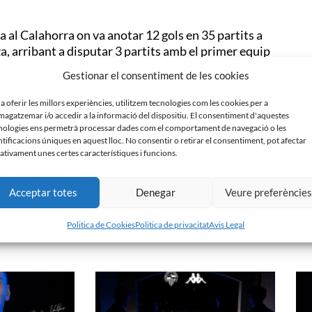
a al Calahorra on va anotar 12 gols en 35 partits a
, arribant a disputar 3 partits amb el primer equip
a curta edat, el de Saragossa compta amb gairebé un
Gestionar el consentiment de les cookies
as per Deportivo Aragón, Atlético Baleares i Zamora.
 a oferir les millors experiències, utilitzem tecnologies com les cookies per a
’atac del
Centre d’Esports Sabadell
.
agatzemar i/o accedir a la informació del dispositiu. El consentiment d'aquestes
nologies ens permetrà processar dades com el comportament de navegació o les
ntificacions úniques en aquest lloc. No consentir o retirar el consentiment, pot afectar
ativament unes certes característiques i funcions.
Acceptar totes
Denegar
Veure preferèncie
Politica de Cookies
Politica de privacitat
Avis Legal