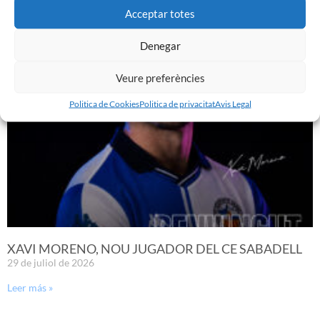
TEMPORADA 26/27
Acceptar totes
29 de juliol de 2026
Leer más »
Denegar
Veure preferències
Politica de Cookies
Politica de privacitat
Avis Legal
XAVI MORENO, NOU JUGADOR DEL CE SABADELL
29 de juliol de 2026
Leer más »