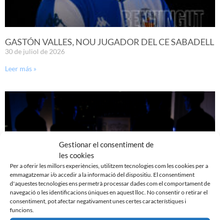
GASTÓN VALLES, NOU JUGADOR DEL CE SABADELL
30 de juliol de 2026
Leer más »
Gestionar el consentiment de
les cookies
Per a oferir les millors experiències, utilitzem tecnologies com les cookies per a
emmagatzemar i/o accedir a la informació del dispositiu. El consentiment
d'aquestes tecnologies ens permetrà processar dades com el comportament de
navegació o les identificacions úniques en aquest lloc. No consentir o retirar el
consentiment, pot afectar negativament unes certes característiques i
JA DISPONIBLE LA PRIMERA EQUIPACIÓ DE LA
funcions.