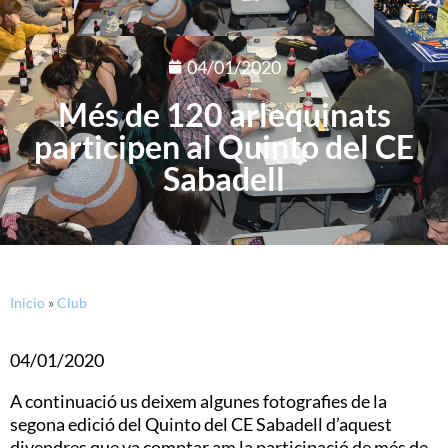
04/01/2020
Més de 120 arlequinats
participen al Quinto del CE
Sabadell
Inicio
»
Club
04/01/2020
A continuació us deixem algunes fotografies de la
segona edició del Quinto del CE Sabadell d’aquest
divendres que va comptar am la participació de més de