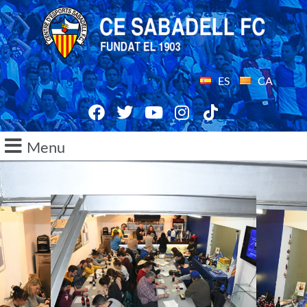
ES
CA
Menu