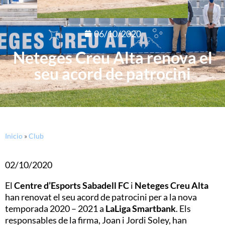
06/10/2020
Neteges Creu Alta renova el
seu acord de patrocini
Inicio
»
Club
02/10/2020
El
Centre d’Esports Sabadell FC
i
Neteges Creu Alta
han renovat el seu acord de patrocini per a la nova
temporada 2020 – 2021 a
LaLiga Smartbank
. Els
responsables de la firma, Joan i Jordi Soley, han