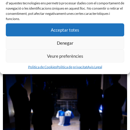
d'aquestes tecnologies ens permetrà processar dades com el comportament de
navegació o les identificacions úniques en aquest lloc. No consentir o retirar el
consentiment, pot afectar negativament unes certes característiques i
funcions.
Acceptar totes
Denegar
GASTÓN VALLES, NOU JUGADOR DEL CE SABADELL
30 de juliol de 2026
Veure preferències
Leer más »
Politica de Cookies
Politica de privacitat
Avis Legal