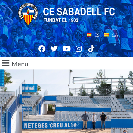
ES
CA
Menu