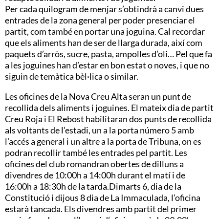
Per
cada
quilogram de menjar s’obtindrà a canvi dues
entrades de la zona general per poder presenciar el
partit, com també en portar una joguina. Cal recordar
que els aliments han de ser de llarga durada, així com
paquets d’arròs, sucre, pasta, ampolles d’oli… Pel que fa
a les joguines han d’estar en bon estat o noves, i que no
siguin de temàtica bèl·lica o similar.
Les oficines de la Nova Creu Alta seran un punt de
recollida dels aliments i joguines. El mateix dia de partit
Creu Roja i El Rebost habilitaran dos punts de recollida
als voltants de l’estadi, un a la porta número 5 amb
l’accés a general i un altre a la porta de Tribuna, on es
podran recollir també les entrades pel partit. Les
oficines del club romandran obertes de dilluns a
divendres de 10:
00h
a 14:
00h
durant el matí i de
16:
00h
a 18:
30h
de la tarda
.Dimarts
6, dia de la
Constitució i dijous 8
dia
de La Immaculada, l’oficina
estarà tancada. Els divendres amb partit del primer