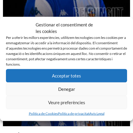
Gestionar el consentiment de
EDGAR GONZÁLEZ, NOU JUGADOR DEL CE
les cookies
SABADELL
Per a oferir les millors experiències, utilitzem tecnologies com les cookies per a
7 d'agost de 2026
emmagatzemar i/o accedir a la informació del dispositiu. El consentiment
d'aquestes tecnologies ens permetrà processar dades com el comportament de
Leer más »
navegació o les identificacions úniques en aquest lloc. No consentir o retirar el
consentiment, pot afectar negativament unes certes característiques i
funcions.
Acceptar totes
Denegar
Veure preferències
Politica de Cookies
Politica de privacitat
Avis Legal