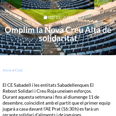
02/12/2016
Omplim la Nova Creu Alta de
solidaritat
Inicio
»
Club
El CE
Sabadell i les entitats Sabadellenques El
Rebost Solidari i Creu Roja uneixen esforços.
Durant aquesta setmana i fins al diumenge 11 de
desembre, coincidint amb el partit que el primer equip
jugarà a casa davant l’
AE
Prat (16:30 h) es farà un
recapte solidari d’aliments i de joguines.