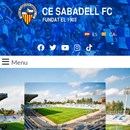
ES
CA
Menu