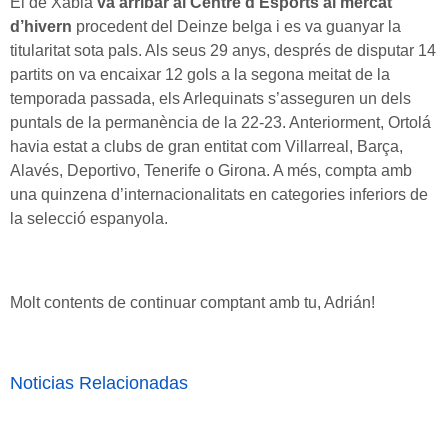
El de Xàbia
va arribar al Centre d’Esports al mercat
d’hivern
procedent del Deinze belga i es va guanyar la
titularitat sota pals. Als seus 29 anys, després de disputar 14
partits on va encaixar 12 gols a la segona meitat de la
temporada passada, els Arlequinats s’asseguren un dels
puntals de la permanència de la 22-23. Anteriorment, Ortolá
havia estat a clubs de gran entitat com Villarreal, Barça,
Alavés, Deportivo, Tenerife o Girona. A més, compta amb
una quinzena d’internacionalitats en categories inferiors de
la selecció espanyola.
Molt contents de continuar comptant amb tu, Adrián!
Noticias Relacionadas