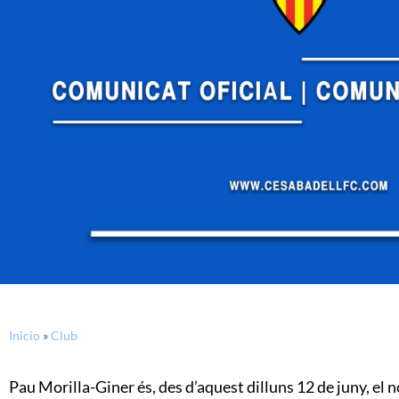
Inicio
»
Club
Pau Morilla-Giner és, des d’aquest dilluns 12 de juny, el 