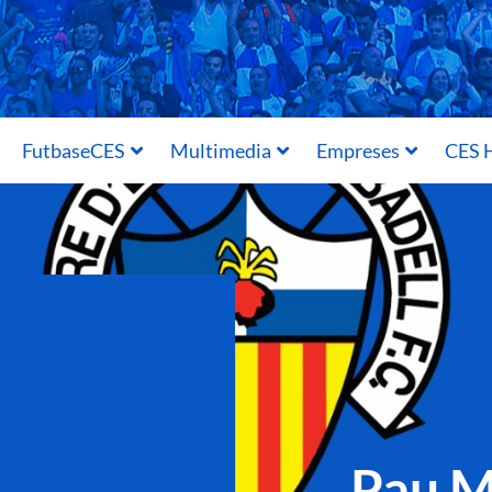
FutbaseCES
Multimedia
Empreses
CES H
Pau M