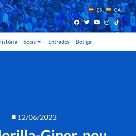
ES
CA
istòria
Socis
Entrades
Botiga
12/06/2023
orilla-Giner, nou