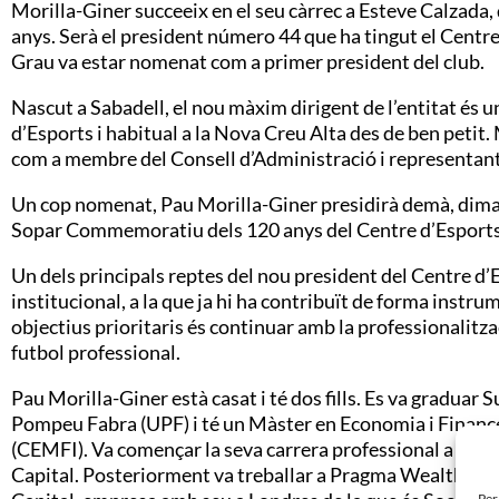
Morilla-Giner succeeix en el seu càrrec a Esteve Calzada, 
anys. Serà el president número 44 que ha tingut el Centr
Grau va estar nomenat com a primer president del club.
Nascut a Sabadell, el nou màxim dirigent de l’entitat és u
d’Esports i habitual a la Nova Creu Alta des de ben petit. 
com a membre del Consell d’Administració i representant
Un cop nomenat, Pau Morilla-Giner presidirà demà, dimarts
Sopar Commemoratiu dels 120 anys del Centre d’Esports 
Un dels principals reptes del nou president del Centre d’E
institucional, a la que ja hi ha contribuït de forma instru
objectius prioritaris és continuar amb la professionalitzac
futbol professional.
Pau Morilla-Giner està casat i té dos fills. Es va gradu
Pompeu Fabra (UPF) i té un Màster en Economia i Financ
(CEMFI). Va començar la seva carrera professional a JP M
Capital. Posteriorment va treballar a Pragma Wealth Ma
Per