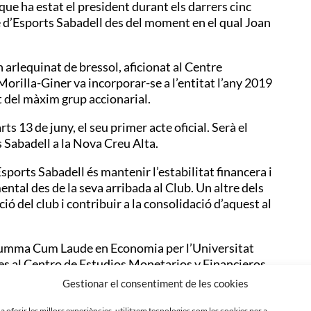
que ha estat el president durant els darrers cinc
e d’Esports Sabadell des del moment en el qual Joan
n arlequinat de bressol, aficionat al Centre
Morilla-Giner va incorporar-se a l’entitat l’any 2019
 del màxim grup accionarial.
 13 de juny, el seu primer acte oficial. Serà el
Sabadell a la Nova Creu Alta.
sports Sabadell és mantenir l’estabilitat financera i
mental des de la seva arribada al Club. Un altre dels
ió del club i contribuir a la consolidació d’aquest al
ar Summa Cum Laude en Economia per l’Universitat
es al Centro de Estudios Monetarios y Financieros
organ i l’any 2001 es va incorporar a Omega
Gestionar el consentiment de les cookies
nagement. L’any 2008 va unir-se a London and
 a oferir les millors experiències, utilitzem tecnologies com les cookies per a