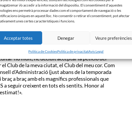
ief Investment Officer (CIO). Després de quasi 20
agatzemar i/o accedir a la informació del dispositiu. El consentiment d'aquestes
talunya per a liderar London and Capital Europe
nologies ens permetrà processar dades com el comportament de navegació o les
ntificacions úniques en aquest lloc. No consentir o retirar el consentiment, pot afectar
ativament unes certes característiques i funcions.
ent: «Hem d’agrair que el Pau hagi acceptat la
ort que necessiti, començant per mi mateix.
Acceptar totes
Denegar
Veure preferèncie
dia haver ningú millor, en termes de coneixement
Politica de Cookies
Politica de privacitat
Avis Legal
itar-ho molt, he decidit acceptar la petició del
 el Club de la meva ciutat, el Club del meu cor. Com
Consell d’Administració (just abans de la temporada
i braç a braç amb els magnífics professionals que
ES a seguir creixent en tots els sentits. Honor al
 estimat!».