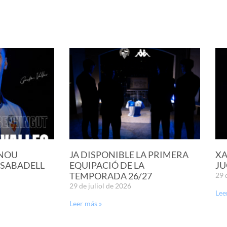
 NOU
JA DISPONIBLE LA PRIMERA
XA
 SABADELL
EQUIPACIÓ DE LA
JU
TEMPORADA 26/27
29 
29 de juliol de 2026
Lee
Leer más »