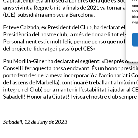
Capital, empresa amb seu a Londres de la que és Soci i Ch
emm
anys vivint a Regne Unit, a finals de 2021 va tornar a Ca
tec
(LCE), subsidiària amb seu a Barcelona.
ide
neg
Esteve Calzada, ex President del Club, ha declarat el segü
Presidència del nostre club, a més de donar-li tot el sup
Personalment estic molt feliç perquè penso que no hi po
del projecte, lideratge i passió pel CES»
Pau Morilla-Giner ha declarat el següent: «Després de med
Consell i fer aquesta passa endavant. És un honor presidir
porto fent des de la meva incorporació a l’accionariat i 
de l’ascens de Marbella), continuaré treballant al màxim (
integren el Club) per a mantenir l’estabilitat i ajudar al C
Sabadell! Honor a la Ciutat! I visca el nostre club sempre
Sabadell, 12 de Juny de 2023