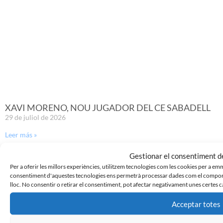
XAVI MORENO, NOU JUGADOR DEL CE SABADELL
29 de juliol de 2026
Leer más »
Gestionar el consentiment de
Per a oferir les millors experiències, utilitzem tecnologies com les cookies per a em
consentiment d'aquestes tecnologies ens permetrà processar dades com el comport
lloc. No consentir o retirar el consentiment, pot afectar negativament unes certes c
Acceptar totes