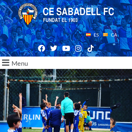
ES
CA
Menu