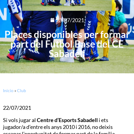
23/07/2021
Places disponibles per formar
part del Futbol Base del CE
Sabadell
Inicio
»
Club
22/07/2021
Si vols jugar al
Centre d’Esports Sabadell
i ets
jugador/a d’entre els anys 2010 i 2016, no deixis
escapar l’oportunitat de formar part de la família