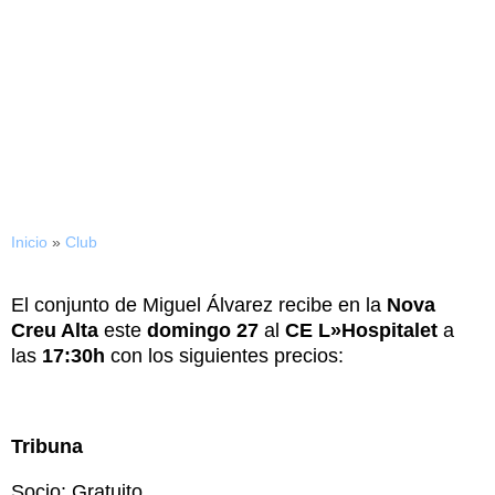
22/09/2015
Precios para el CE Sabadell
– CE L»Hospitalet
Inicio
»
Club
El conjunto de Miguel Álvarez recibe en la
Nova
Creu Alta
este
domingo 27
al
CE L»Hospitalet
a
las
17:30h
con los siguientes precios:
Tribuna
Socio: Gratuito