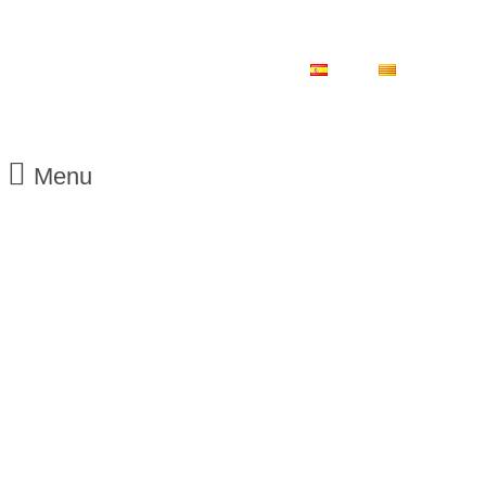
ES
CA
Menu