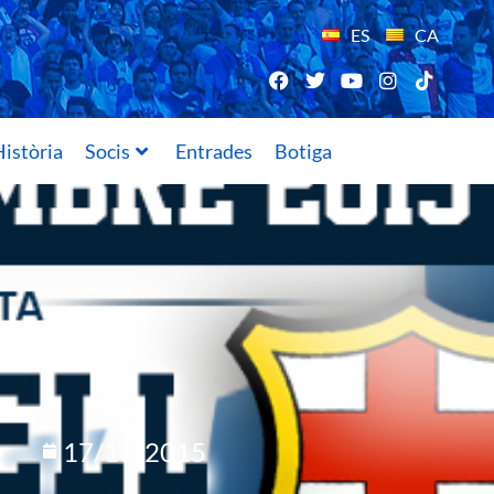
ES
CA
istòria
Socis
Entrades
Botiga
17/11/2015