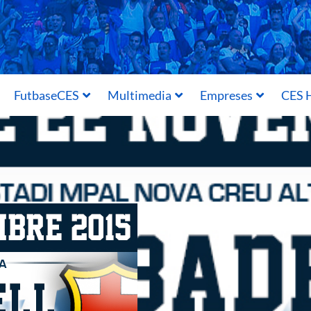
FutbaseCES
Multimedia
Empreses
CES H