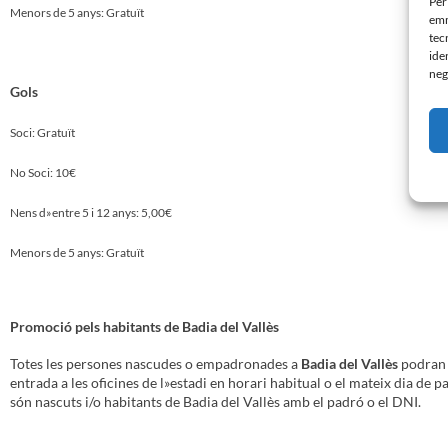
Per
Menors de 5 anys: Gratuït
emm
tec
ide
neg
Gols
Soci: Gratuït
No Soci: 10€
Nens d»entre 5 i 12 anys: 5,00€
Menors de 5 anys: Gratuït
Promoció pels habitants de Badia del Vallès
Totes les persones nascudes o empadronades a
Badia del Vallès
podran 
entrada a les oficines de l»estadi en horari habitual o el mateix dia de p
són nascuts i/o habitants de Badia del Vallès amb el padró o el DNI.