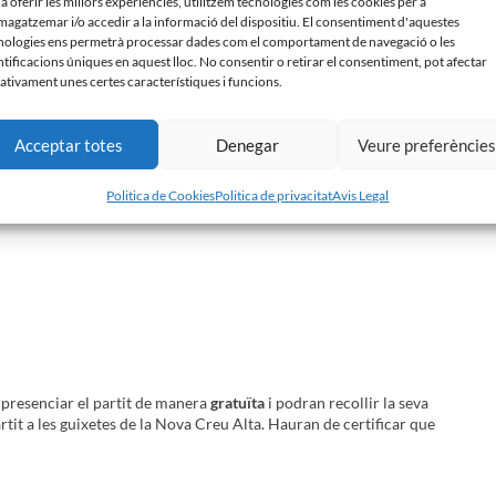
 a oferir les millors experiències, utilitzem tecnologies com les cookies per a
agatzemar i/o accedir a la informació del dispositiu. El consentiment d'aquestes
nologies ens permetrà processar dades com el comportament de navegació o les
ntificacions úniques en aquest lloc. No consentir o retirar el consentiment, pot afectar
ativament unes certes característiques i funcions.
Acceptar totes
Denegar
Veure preferèncie
Politica de Cookies
Politica de privacitat
Avis Legal
presenciar el partit de manera
gratuïta
i podran recollir la seva
artit a les guixetes de la Nova Creu Alta. Hauran de certificar que