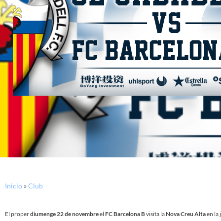
Inicio
»
Club
El proper
diumenge 22 de novembre
el
FC Barcelona B
visita la
Nova Creu Alta
en la 