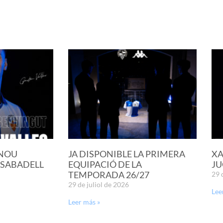
 NOU
JA DISPONIBLE LA PRIMERA
XA
 SABADELL
EQUIPACIÓ DE LA
JU
TEMPORADA 26/27
29 
29 de juliol de 2026
Lee
Leer más »