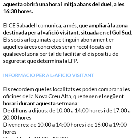
aquesta obrirà una hora i mitja abans del duel, a les
16:30 hores.
El CE Sabadell comunica, a més, que
ampliarà la zona
destinada per a l»afició visitant, situada en el Gol Sud
.
Els socis arlequinats que tinguin abonament en
aquelles àrees concretes seran recol·locats en
qualsevol zona per tal de facilitar el dispositiu de
seguretat que determina la LFP.
INFORMACIÓ PER A L»AFICIÓ VISITANT
Els recordem que les localitats es poden comprar a les
oficines de la Nova Creu Alta, que
tenen el següent
horari durant aquesta setmana
:
De dilluns a dijous: de 10:00 a 14:00 hores i de 17:00 a
20:00 hores
Divendres: de 10:00 a 14:00 hores i de 16:00 a 19:00
hores