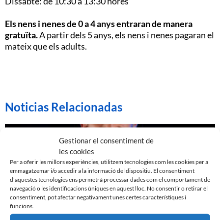
Dissabte: de 10:30 a 13:30 hores
Els nens i nenes de 0 a 4 anys entraran de manera
gratuïta.
A partir dels 5 anys, els nens i nenes pagaran el
mateix que els adults.
Noticias Relacionadas
Gestionar el consentiment de
les cookies
Per a oferir les millors experiències, utilitzem tecnologies com les cookies per a
emmagatzemar i/o accedir a la informació del dispositiu. El consentiment
d'aquestes tecnologies ens permetrà processar dades com el comportament de
navegació o les identificacions úniques en aquest lloc. No consentir o retirar el
consentiment, pot afectar negativament unes certes característiques i
funcions.