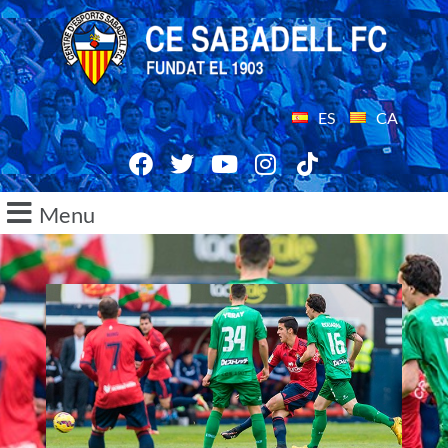
ES
CA
Menu