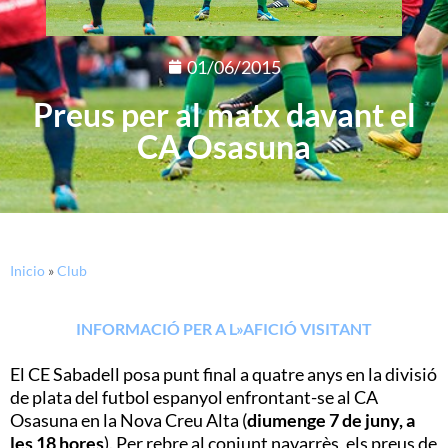
01/06/2015
Preus per al matx davant el
CA Osasuna
Inicio
»
Club
INFORMACIÓ PER A L»AFICIÓ VISITANT
El CE Sabadell posa punt final a quatre anys en la divisió
de plata del futbol espanyol enfrontant-se al CA
Osasuna en la Nova Creu Alta (
diumenge 7 de juny, a
les 18 hores
). Per rebre al conjunt navarrès, els preus de