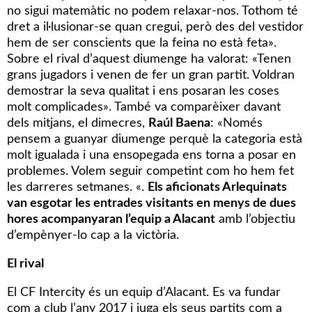
no sigui matemàtic no podem relaxar-nos. Tothom té
dret a il·lusionar-se quan cregui, però des del vestidor
hem de ser conscients que la feina no està feta».
Sobre el rival d’aquest diumenge ha valorat: «Tenen
grans jugadors i venen de fer un gran partit. Voldran
demostrar la seva qualitat i ens posaran les coses
molt complicades». També va comparèixer davant
dels mitjans, el dimecres,
Raúl Baena
: «Només
pensem a guanyar diumenge perquè la categoria està
molt igualada i una ensopegada ens torna a posar en
problemes. Volem seguir competint com ho hem fet
les darreres setmanes. «.
Els aficionats Arlequinats
van esgotar les entrades visitants en menys de dues
hores acompanyaran l’equip a Alacant
amb l’objectiu
d’empènyer-lo cap a la victòria.
El rival
El CF Intercity és un equip d’Alacant. Es va fundar
com a club l’any 2017 i juga els seus partits com a