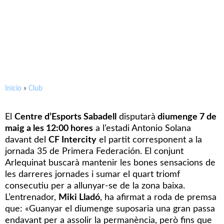
PRÈVIA / CF Intercity – CE
Sabadell
Inicio
»
Club
El
Centre d’Esports Sabadell
disputarà
diumenge 7 de
maig a les 12:00 hores
a l’estadi Antonio Solana
davant del
CF Intercity
el partit corresponent a la
jornada 35 de Primera Federación. El conjunt
Arlequinat buscarà mantenir les bones sensacions de
les darreres jornades i sumar el quart triomf
consecutiu per a allunyar-se de la zona baixa.
L’entrenador,
Miki Lladó
, ha afirmat a roda de premsa
que: «Guanyar el diumenge suposaria una gran passa
endavant per a assolir la permanència, però fins que