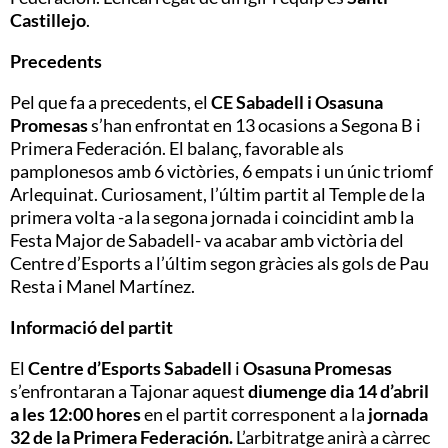
Castillejo
.
Precedents
Pel que fa a precedents, el
CE Sabadell i Osasuna
Promesas
s’han enfrontat en 13 ocasions a Segona B i
Primera Federación. El balanç, favorable als
pamplonesos amb 6 victòries, 6 empats i un únic triomf
Arlequinat. Curiosament, l’últim partit al Temple de la
primera volta -a la segona jornada i coincidint amb la
Festa Major de Sabadell- va acabar amb victòria del
Centre d’Esports a l’últim segon gràcies als gols de Pau
Resta i Manel Martínez.
Informació del partit
El
Centre d’Esports Sabadell
i
Osasuna Promesas
s’enfrontaran a Tajonar aquest
diumenge dia
14 d’abril
a les
12:00
hores
en el partit corresponent a la
jornada
3
2 de la Primera Federación.
L’arbitratge anirà a càrrec