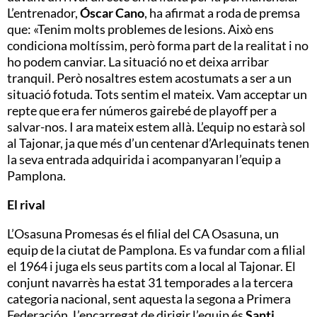
L’entrenador,
Óscar Cano
, ha afirmat a roda de premsa
que: «
Tenim molts problemes de lesions. Això ens
condiciona moltíssim, però forma part de la realitat i no
ho podem canviar. La situació no et deixa arribar
tranquil. Però nosaltres estem acostumats a ser a un
situació fotuda. Tots sentim el mateix. Vam acceptar un
repte que era fer números gairebé de playoff per a
salvar-nos. I ara mateix estem allà.
L’equip no estarà sol
al Tajonar, ja que més d’un centenar d’Arlequinats tenen
la seva entrada adquirida i acompanyaran l’equip a
Pamplona.
El rival
L’Osasuna Promesas és el filial del CA Osasuna, un
equip de la ciutat de Pamplona. Es va fundar com a filial
el 1964 i juga els seus partits com a local al Tajonar. El
conjunt navarrès ha estat 31 temporades a la tercera
categoria nacional, sent aquesta la segona a Primera
Federación. L’encarregat de dirigir l’equip és
Santi