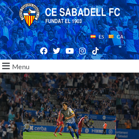
ES
CA
Menu