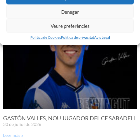
EDGAR GONZÁLEZ, NOU JUGADOR DEL CE
SABADELL
Denegar
7 d'agost de 2026
Veure preferències
Leer más »
Politica de Cookies
Politica de privacitat
Avis Legal
GASTÓN VALLES, NOU JUGADOR DEL CE SABADELL
30 de juliol de 2026
Leer más »