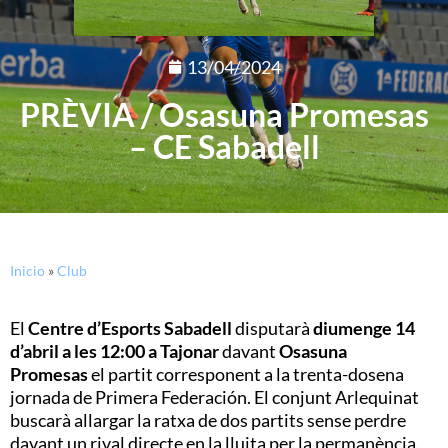
13/04/2024
PRÈVIA / Osasuna Promesas
– CE Sabadell
Inicio
»
Club
El
Centre d’Esports Sabadell
disputarà
diumenge
14
d’abril a les 12:00
a Tajonar
davant
Osasuna
Promesas
el partit corresponent a la trenta-dosena
jornada de Primera Federación. El conjunt Arlequinat
buscarà allargar la ratxa de dos partits sense perdre
davant un rival directe en la lluita per la permanència.