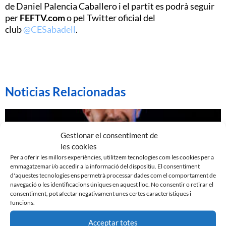
de Daniel Palencia Caballero i el partit es podrà seguir
per
FEFTV.com
o pel Twitter oficial del
club
@CESabadell
.
Noticias Relacionadas
Gestionar el consentiment de
les cookies
Per a oferir les millors experiències, utilitzem tecnologies com les cookies per a
emmagatzemar i/o accedir a la informació del dispositiu. El consentiment
d'aquestes tecnologies ens permetrà processar dades com el comportament de
navegació o les identificacions úniques en aquest lloc. No consentir o retirar el
consentiment, pot afectar negativament unes certes característiques i
funcions.
Acceptar totes