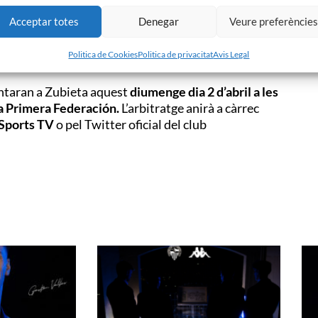
rimera volta a Primera Federación on el filial basc
 els enfrontaments directes entre ambdós equips és
Acceptar totes
Denegar
Veure preferèncie
ls Arlequinats.
Politica de Cookies
Politica de privacitat
Avis Legal
ntaran a Zubieta aquest
diumenge dia 2 d’abril a les
la Primera Federación.
L’arbitratge anirà a càrrec
Sports TV
o pel Twitter oficial del club