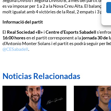
Segona Divisió i Segona Divisió B, a més del partit de la p
es va imposar per 1 a 2 a la Nova Creu Alta. El balanç en
molt igualat amb 4 victòries de la Real, 2 empats i 3 per a
Informació del partit
El
Real Sociedad «B»
i
Centre d’Esports Sabadell
s’enfro
16:00 hores
en el partit corresponent a la
jornada 30 de 
d’Antonio Monter Solans i el partit es podrà seguir per
In
@CESabadell
.
Noticias Relacionadas