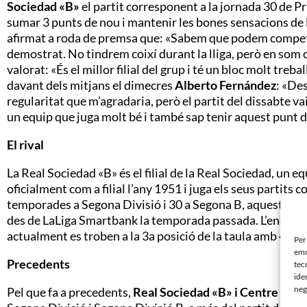
Sociedad «B»
el partit corresponent a la jornada 30 de 
sumar 3 punts de nou i mantenir les bones sensacions de l
afirmat a roda de premsa que: «Sabem que podem competi
demostrat. No tindrem coixí durant la lliga, però en som 
valorat: «És el millor filial del grup i té un bloc molt tre
davant dels mitjans el dimecres
Alberto Fernández
: «Des
regularitat que m’agradaria, però el partit del dissabte v
un equip que juga molt bé i també sap tenir aquest punt d’
El rival
La Real Sociedad «B» és el filial de la Real Sociedad, un eq
oficialment com a filial l’any 1951 i juga els seus partits 
temporades a Segona Divisió i 30 a Segona B, aquesta és 
des de LaLiga Smartbank la temporada passada. L’encarrega
actualment es troben a la 3a posició de la taula amb 48 p
Per
emm
Precedents
tec
ide
neg
Pel que fa a precedents,
Real Sociedad «B» i Centre d’Es