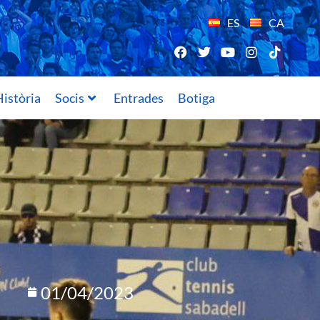
ES
CA
istòria
Socis
Entrades
Botiga
01/04/2023