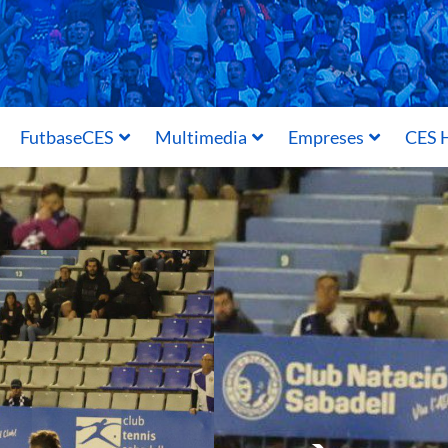
FutbaseCES
Multimedia
Empreses
CES H