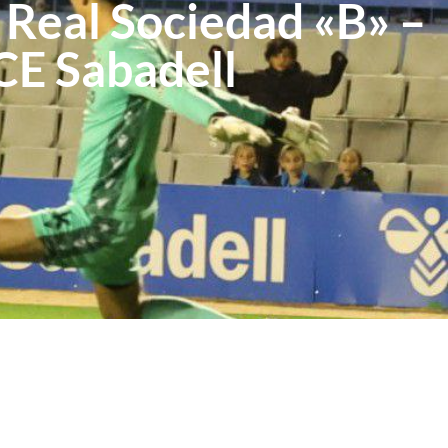
Real Sociedad «B» –
CE Sabadell