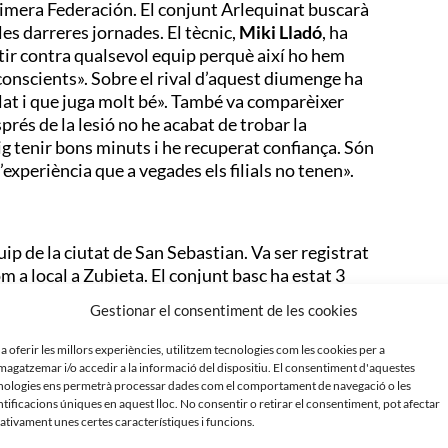
Primera Federación. El conjunt Arlequinat buscarà
es darreres jornades. El tècnic,
Miki Lladó
, ha
r contra qualsevol equip perquè així ho hem
conscients». Sobre el rival d’aquest diumenge ha
ballat i que juga molt bé». També va comparèixer
prés de la lesió no he acabat de trobar la
aig tenir bons minuts i he recuperat confiança. Són
experiència que a vegades els filials no tenen».
uip de la ciutat de San Sebastian. Va ser registrat
com a local a Zubieta. El conjunt basc ha estat 3
la 1a a Primera Federación després del seu descens
Gestionar el consentiment de les cookies
t de dirigir l’equip és
Sergio Francisco
i
unts.
 a oferir les millors experiències, utilitzem tecnologies com les cookies per a
agatzemar i/o accedir a la informació del dispositiu. El consentiment d'aquestes
nologies ens permetrà processar dades com el comportament de navegació o les
ntificacions úniques en aquest lloc. No consentir o retirar el consentiment, pot afectar
ativament unes certes característiques i funcions.
ports Sabadell
s’han vist les cares en 9 ocasions a