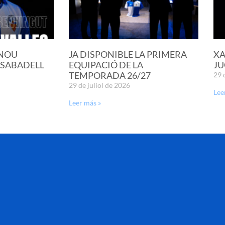
 NOU
JA DISPONIBLE LA PRIMERA
XA
 SABADELL
EQUIPACIÓ DE LA
JU
TEMPORADA 26/27
29 
29 de juliol de 2026
Lee
Leer más »