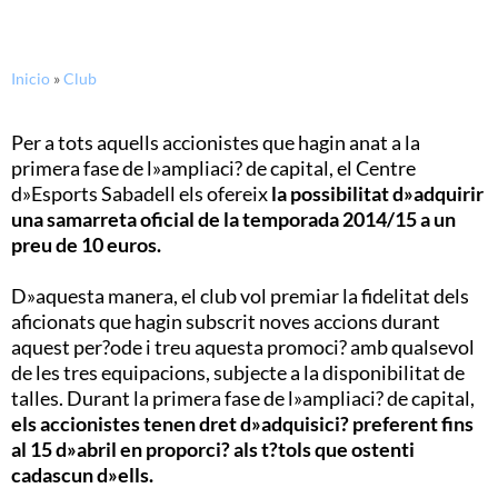
Inicio
»
Club
Per a tots aquells accionistes que hagin anat a la
primera fase de l»ampliaci? de capital, el Centre
d»Esports Sabadell els ofereix
la possibilitat d»adquirir
una samarreta oficial de la temporada 2014/15 a un
preu de 10 euros.
D»aquesta manera, el club vol premiar la fidelitat dels
aficionats que hagin subscrit noves accions durant
aquest per?ode i treu aquesta promoci? amb qualsevol
de les tres equipacions, subjecte a la disponibilitat de
talles. Durant la primera fase de l»ampliaci? de capital,
els accionistes tenen dret d»adquisici? preferent fins
al 15 d»abril en proporci? als t?tols que ostenti
cadascun d»ells.