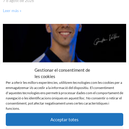
7 d'agost de 2026
Leer más »
Gestionar el consentiment de
les cookies
Per a oferir les millors experiències, utilitzem tecnologies com les cookies per a
emmagatzemar i/o accedir a la informació del dispositiu. El consentiment
d'aquestes tecnologies ens permetrà processar dades com el comportament de
GASTÓN VALLES, NOU JUGADOR DEL CE SABADELL
navegació o les identificacions úniques en aquest lloc. No consentir o retirar el
30 de juliol de 2026
consentiment, pot afectar negativament unes certes característiques i
funcions.
Leer más »
Acceptar totes