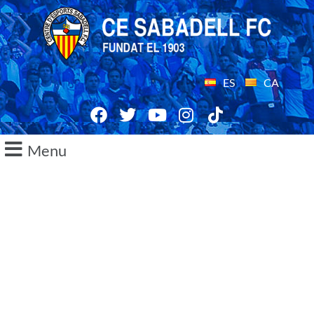
ES
CA
Menu
11/08/2014
Promoci? per a la primera fase
de l»ampliaci? de capital