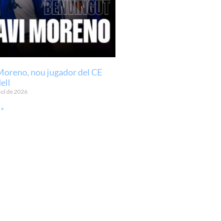
Moreno, nou jugador del CE
ell
iol de 2026
 »