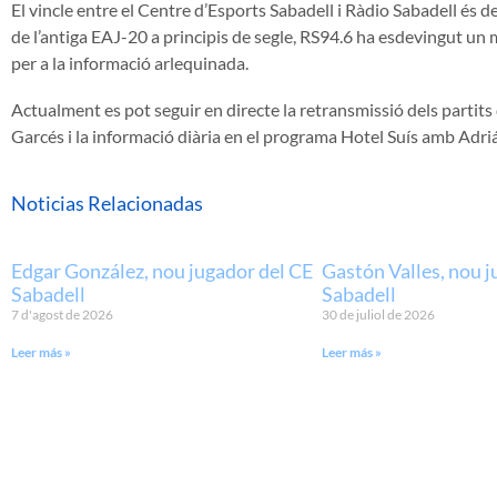
El vincle entre el Centre d’Esports Sabadell i Ràdio Sabadell és de
de l’antiga EAJ-20 a principis de segle, RS94.6 ha esdevingut un mi
per a la informació arlequinada.
Actualment es pot seguir en directe la retransmissió dels partits
Garcés i la informació diària en el programa Hotel Suís amb Adri
Noticias Relacionadas
Edgar González, nou jugador del CE
Gastón Valles, nou j
Sabadell
Sabadell
7 d'agost de 2026
30 de juliol de 2026
Leer más »
Leer más »