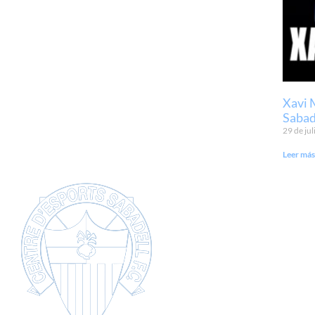
Xavi 
Sabad
29 de jul
Leer más