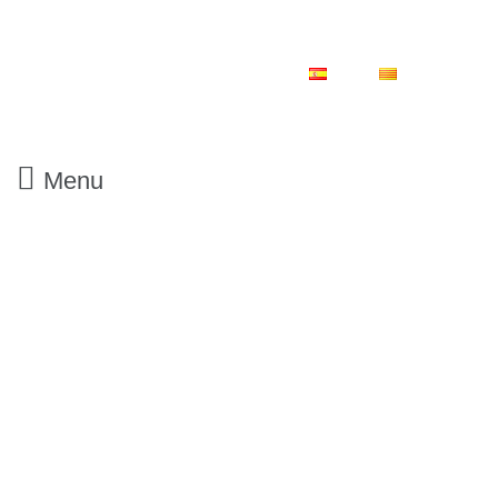
ES
CA
Menu