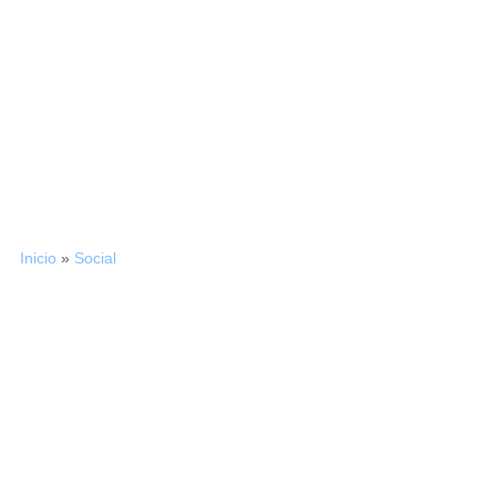
21/11/2014
Recopilatori de tuits del
#derBivallesà
Inicio
»
Social