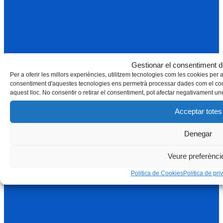
Gestionar el consentiment d
Per a oferir les millors experiències, utilitzem tecnologies com les cookies per
consentiment d'aquestes tecnologies ens permetrà processar dades com el com
aquest lloc. No consentir o retirar el consentiment, pot afectar negativament une
Acceptar totes
Denegar
Veure preferènci
Politica de Cookies
Politica de priv