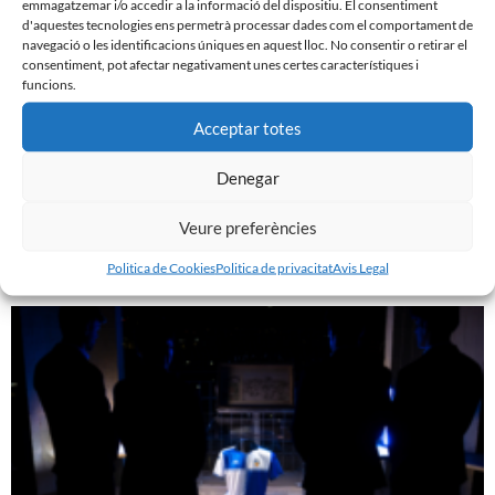
emmagatzemar i/o accedir a la informació del dispositiu. El consentiment
d'aquestes tecnologies ens permetrà processar dades com el comportament de
navegació o les identificacions úniques en aquest lloc. No consentir o retirar el
consentiment, pot afectar negativament unes certes característiques i
funcions.
Acceptar totes
Denegar
GASTÓN VALLES, NOU JUGADOR DEL CE SABADELL
30 de juliol de 2026
Veure preferències
Leer más »
Politica de Cookies
Politica de privacitat
Avis Legal