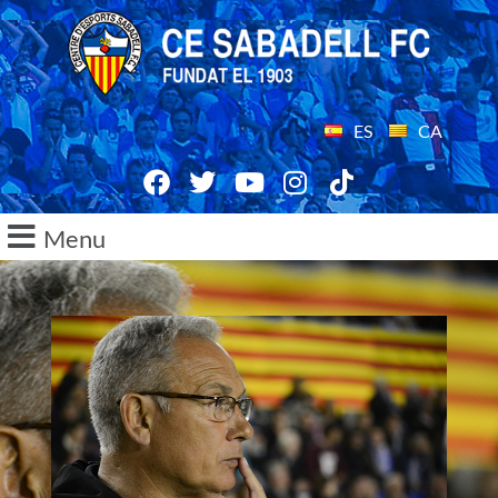
ES
CA
Menu