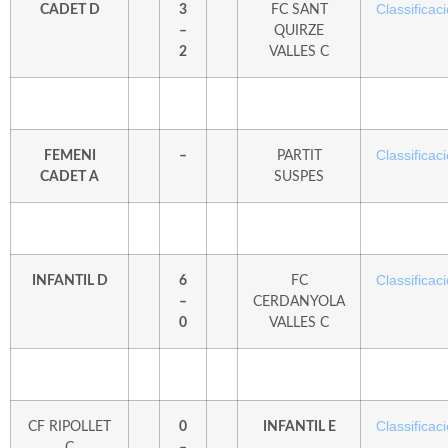
Classificaci
CADET D
3
FC SANT
–
QUIRZE
2
VALLES C
Classificaci
FEMENI
–
PARTIT
CADET A
SUSPES
Classificaci
INFANTIL D
6
FC
–
CERDANYOLA
0
VALLES C
Classificaci
CF RIPOLLET
0
INFANTIL E
C
–