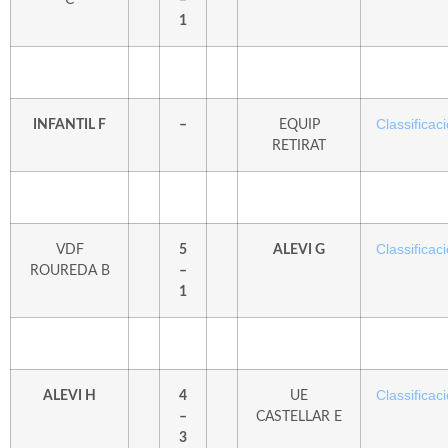
1
Classificaci
INFANTIL F
–
EQUIP
RETIRAT
Classificaci
VDF
5
ALEVI G
ROUREDA B
–
1
Classificaci
ALEVI H
4
UE
–
CASTELLAR E
3