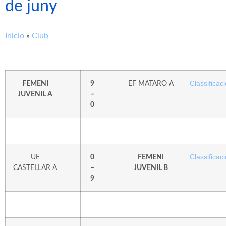
de juny
Inicio
»
Club
Classificaci
FEMENI
9
EF MATARO A
JUVENIL A
–
0
Classificaci
UE
0
FEMENI
CASTELLAR A
–
JUVENIL B
9