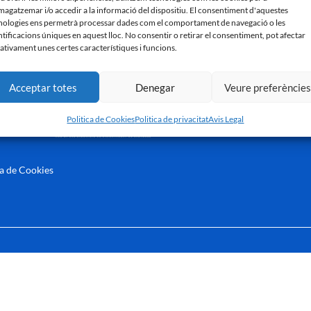
agatzemar i/o accedir a la informació del dispositiu. El consentiment d'aquestes
nologies ens permetrà processar dades com el comportament de navegació o les
ntificacions úniques en aquest lloc. No consentir o retirar el consentiment, pot afectar
ativament unes certes característiques i funcions.
Acceptar totes
Denegar
Veure preferèncie
Politica de Cookies
Politica de privacitat
Avis Legal
ca de Cookies