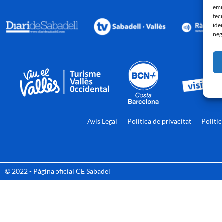
emm
tec
ide
neg
Avis Legal
Politica de privacitat
Politi
© 2022 - Página oficial CE Sabadell