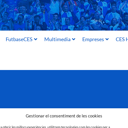
FutbaseCES
Multimedia
Empreses
CES H
Gestionar el consentiment de les cookies
 a oferir les millors experiències, utilitzem tecnologies com les cookies per a