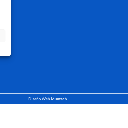
s
Diseño Web
Muntech