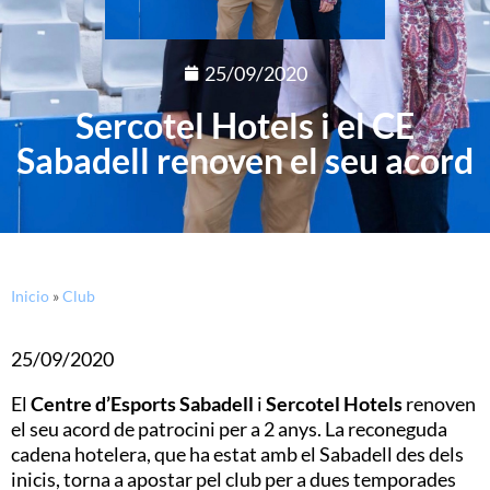
25/09/2020
Sercotel Hotels i el CE
Sabadell renoven el seu acord
Inicio
»
Club
25/09/2020
El
Centre d’Esports Sabadell
i
Sercotel Hotels
renoven
el seu acord de patrocini per a 2 anys. La reconeguda
cadena hotelera, que ha estat amb el Sabadell des dels
inicis, torna a apostar pel club per a dues temporades