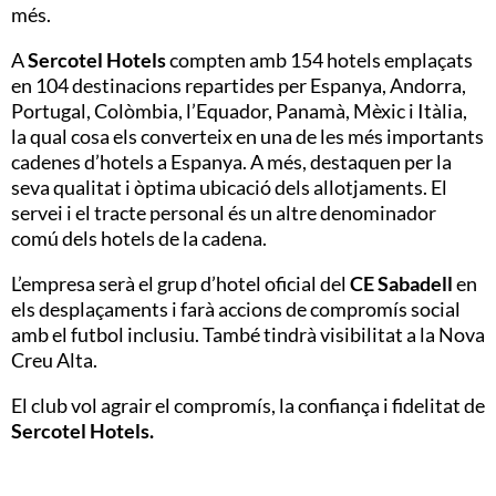
més.
A
Sercotel Hotels
compten amb 154 hotels emplaçats
en 104 destinacions repartides per Espanya, Andorra,
Portugal, Colòmbia, l’Equador, Panamà, Mèxic i Itàlia,
la qual cosa els converteix en una de les més importants
cadenes d’hotels a Espanya. A més, destaquen per la
seva qualitat i òptima ubicació dels allotjaments. El
servei i el tracte personal és un altre denominador
comú dels hotels de la cadena.
L’empresa serà el grup d’hotel oficial del
CE Sabadell
en
els desplaçaments i farà accions de compromís social
amb el futbol inclusiu. També tindrà visibilitat a la Nova
Creu Alta.
El club vol agrair el compromís, la confiança i fidelitat de
Sercotel Hotels.