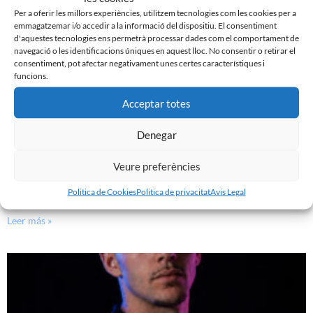
Per a oferir les millors experiències, utilitzem tecnologies com les cookies per a
emmagatzemar i/o accedir a la informació del dispositiu. El consentiment
d'aquestes tecnologies ens permetrà processar dades com el comportament de
navegació o les identificacions úniques en aquest lloc. No consentir o retirar el
consentiment, pot afectar negativament unes certes característiques i
funcions.
Acceptar totes
Denegar
Veure preferències
JA DISPONIBLE LA PRIMERA EQUIPACIÓ DE LA
TEMPORADA 26/27
Politica de Cookies
Politica de privacitat
Avis Legal
29 de juliol de 2026
Leer más »