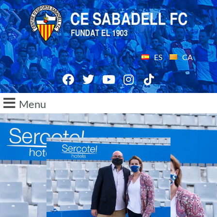
ES
CA
Menu