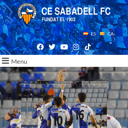
ES
CA
Menu