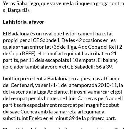
Yeray Sabariego, que va veure la cinquena groga contra
el Barça «B».
La història, a favor
El Badalona és un rival que històricament ha estat
propici per al CE Sabadell. De les 42 ocasions en les
quals s»han enfrontat (36 de lliga, 4 de Copa del Rei i 2
de Copa RFEF), el triomf arlequinat ha arribat en 21
partits, per 11 dels escapolats i 10 empats. El balanç
golejador també afavoreix el CE Sabadell: 56 a 39.
L»últim precedent a Badalona, en aquest cas al Camp
del Centenari, va ser l»1-1 de la temporada 2010-11, la
de l»ascens a la Liga Adelante. Hiroshi va marcar el gol
de l»empat per als homes de Lluís Carreras però aquell
partit serà especialment recordat pel magnífic debut
d»Isaac Cuenca amb la samarreta arlequinada
substituint Eneko en el minut 39 de la primera part.