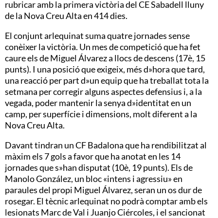
rubricar amb la primera victòria del CE Sabadell lluny
de la Nova Creu Alta en 414 dies.
El conjunt arlequinat suma quatre jornades sense
conèixer la victòria. Un mes de competició que ha fet
caure els de Miguel Álvarez a llocs de descens (17è, 15
punts). I una posició que exigeix, més d»hora que tard,
una reacció per part d»un equip que ha treballat tota la
setmana per corregir alguns aspectes defensius i, a la
vegada, poder mantenir la senya d»identitat en un
camp, per superfície i dimensions, molt diferent a la
Nova Creu Alta.
Davant tindran un CF Badalona que ha rendibilitzat al
màxim els 7 gols a favor que ha anotat en les 14
jornades que s»han disputat (10è, 19 punts). Els de
Manolo González, un bloc «intens i agressiu» en
paraules del propi Miguel Álvarez, seran un os dur de
rosegar. El tècnic arlequinat no podrà comptar amb els
lesionats Marc de Val i Juanjo Ciércoles, i el sancionat