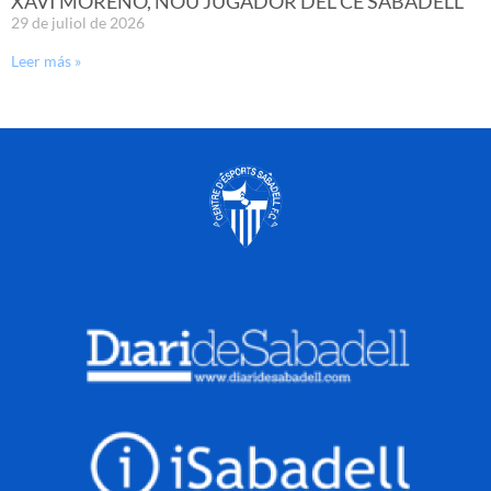
XAVI MORENO, NOU JUGADOR DEL CE SABADELL
29 de juliol de 2026
Leer más »