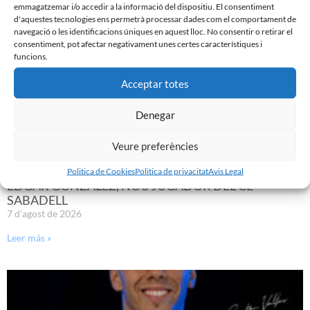
emmagatzemar i/o accedir a la informació del dispositiu. El consentiment
d'aquestes tecnologies ens permetrà processar dades com el comportament de
navegació o les identificacions úniques en aquest lloc. No consentir o retirar el
consentiment, pot afectar negativament unes certes característiques i
funcions.
Acceptar totes
Denegar
Veure preferències
Politica de Cookies
Politica de privacitat
Avis Legal
EDGAR GONZÁLEZ, NOU JUGADOR DEL CE
SABADELL
7 d'agost de 2026
Leer más »