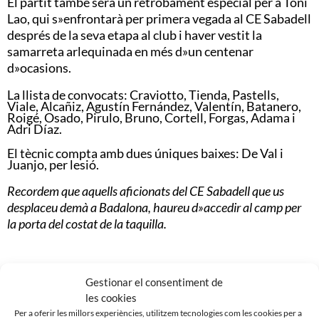
El partit també serà un retrobament especial per a Toni
Lao, qui s»enfrontarà per primera vegada al CE Sabadell
després de la seva etapa al club i haver vestit la
samarreta arlequinada en més d»un centenar
d»ocasions.
La llista de convocats: Craviotto, Tienda, Pastells,
Viale, Alcañiz, Agustín Fernández, Valentín, Batanero,
Roigé, Osado, Pirulo, Bruno, Cortell, Forgas, Adama i
Adri Díaz.
El tècnic compta amb dues úniques baixes: De Val i
Juanjo, per lesió.
Recordem que aquells aficionats del CE Sabadell que us
desplaceu demà a Badalona, haureu d»accedir al camp per
la porta del costat de la taquilla.
Gestionar el consentiment de
les cookies
Noticias Relacionadas
Per a oferir les millors experiències, utilitzem tecnologies com les cookies per a