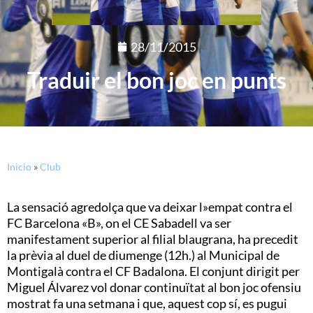
28/11/2015
Traduir el bon joc en punts
Inicio
»
Club
La sensació agredolça que va deixar l»empat contra el
FC Barcelona «B», on el CE Sabadell va ser
manifestament superior al filial blaugrana, ha precedit
la prèvia al duel de diumenge (12h.) al Municipal de
Montigalà contra el CF Badalona. El conjunt dirigit per
Miguel Álvarez vol donar continuïtat al bon joc ofensiu
mostrat fa una setmana i que, aquest cop sí, es pugui