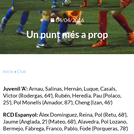
04/04/2016
Un punt més a prop
Inicio
»
Club
Juvenil ‘A’:
Arnau, Salinas, Hernán, Luque, Casals,
Víctor (Rodergas, 64′), Rubén, Heredia, Pau (Polaco,
25′), Pol Monells (Amador, 87′), Cheng (Izan, 46′)
RCD Espanyol:
Álex Domínguez, Reina, Pol (Retu, 68′),
Jaume (Anglada, 2′) (Mateo, 68′), Alavedra, Pol Lozano,
Bermejo, Fàbrega, Franco, Pablo, Fode (Porqueras, 78′)