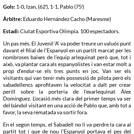
Gols:
1-0, Izan, (62′), 1-1, Pablo (75′)
Àrbitre:
Eduardo Hernández Cacho (Maresme)
Estadi:
Ciutat Esportiva Olímpia. 100 espectadors.
Un pas més. El Juvenil ‘A’ va poder treure un valuós punt
davant el filial de l’Espanyol en un partit marcat per les
nombroses baixes de l’equip arlequinat però que, tot i
això, va plantar cara als espanyolistes i van estar molt a
prop d’endur-se els tres punts en joc. Van ser els
visitants qui van tenir més possessió de pilota però els
sabadellencs aprofitaven la velocitat a dalt per crear
perill sobre la porteria de l’exarlequinat Álex
Domínguez. L’ocasió més clara del primer temps va ser
del bàndol visitant en una acció de Pablo que, amb tot a
favor, la seva rematada va sortir fora.
En el segon temps, el Sabadell no li va perdre la cara al
partit tot i que de nou l’Espanyol portava el pes del