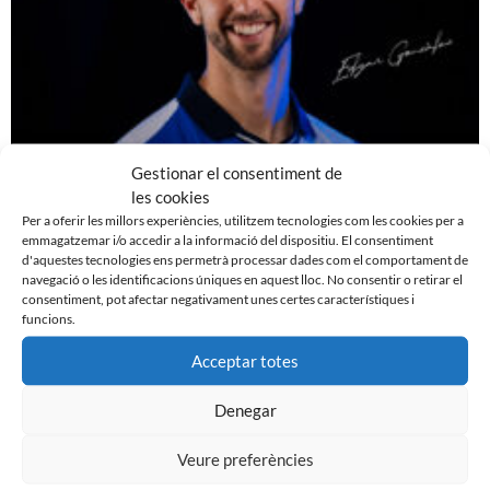
Gestionar el consentiment de
les cookies
Per a oferir les millors experiències, utilitzem tecnologies com les cookies per a
emmagatzemar i/o accedir a la informació del dispositiu. El consentiment
EDGAR GONZÁLEZ, NOU JUGADOR DEL CE
d'aquestes tecnologies ens permetrà processar dades com el comportament de
navegació o les identificacions úniques en aquest lloc. No consentir o retirar el
SABADELL
consentiment, pot afectar negativament unes certes característiques i
7 d'agost de 2026
funcions.
Leer más »
Acceptar totes
Denegar
Veure preferències