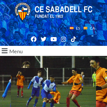
ES
CA
Menu