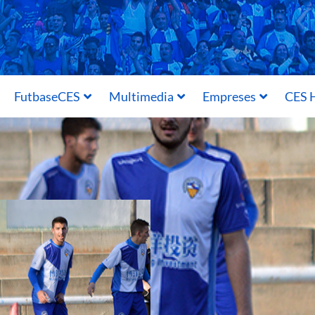
FutbaseCES
Multimedia
Empreses
CES H