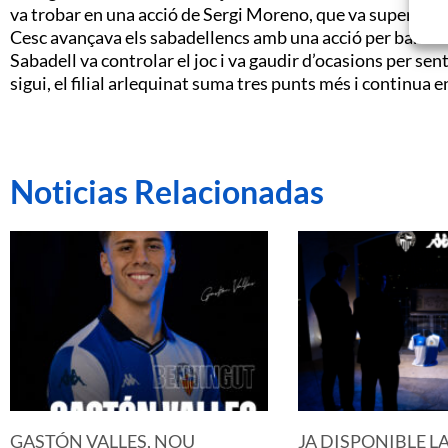
va trobar en una acció de Sergi Moreno, que va superar 
Cesc avançava els sabadellencs amb una acció per banda dr
Sabadell va controlar el joc i va gaudir d’ocasions per se
sigui, el filial arlequinat suma tres punts més i continua en
Noticias Relacionadas
GASTÓN VALLES, NOU
JA DISPONIBLE L