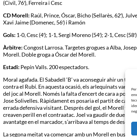
(Civil, 76′), Ferreira i Cesc
CD Morell:
Raúl, Prince, Óscar, Bicho (Sellarès, 62′), Julv
Xavi Jaime (Domenec, 56′) i Ramón
Gols:
1-0, Cesc (4′); 1-1, Sergi Moreno (54′); 2-1, Cesc (58′)
Àrbitre:
Congost Larrosa. Targetes grogues a Alba, Josep i
Morell. Doble groga a Óscar del Morell.
Estadi:
Pepín Valls. 200 espectadors.
Moral agafada. El Sabadell ‘B’ va aconseguir ahir un triom
contra el Rubí. En aquesta ocasió, els arlequinats van pos
Per
del joc al Morell. Només la falta d’encert de cara a porter
emm
Jose Solivelles. Ràpidament es posaria el partit de cara a
tec
ide
errada defensiva visitant. Després del gol, el Morell va es
neg
creaven perill en el contraatac. Joel va gaudir de dues bo
avantatge en el marcador, s’arribava al temps de descans.
La segona meitat va començar amb un Morell en busca de l’