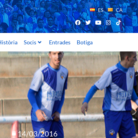
ES
CA
istòria
Socis
Entrades
Botiga
14/03/2016