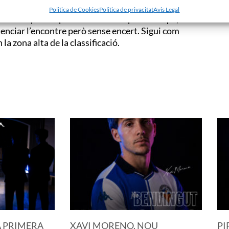
Aliaga. Però sense temps per celebrar-ho, novament
Politica de Cookies
Politica de privacitat
Avis Legal
eta superant per baix a Raúl. A partir d’aquí, el
ntenciar l’encontre però sense encert. Sigui com
 la zona alta de la classificació.
A PRIMERA
XAVI MORENO, NOU
PI