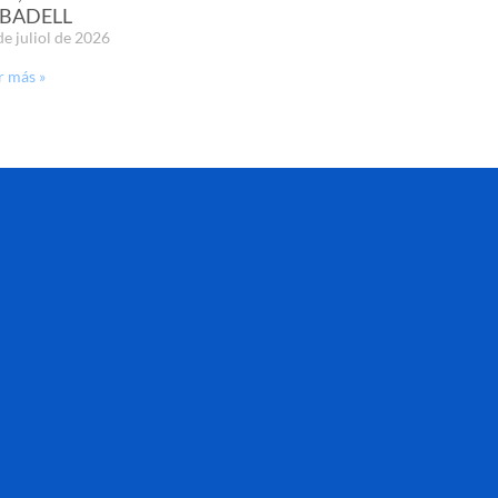
BADELL
de juliol de 2026
r más »