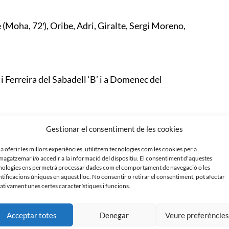
e (Moha, 72′), Oribe, Adri, Giralte, Sergi Moreno,
 Ferreira del Sabadell ‘B’ i a Domenec del
Gestionar el consentiment de les cookies
f per oblidar la derrota de la passada jornada
ar més intensitat i van superar en totes les facetes
 a oferir les millors experiències, utilitzem tecnologies com les cookies per a
ia va evitar una victòria molt més clara de l’equip de
agatzemar i/o accedir a la informació del dispositiu. El consentiment d'aquestes
mb el primer gol gràcies a Cesc, que aprofitava una
nologies ens permetrà processar dades com el comportament de navegació o les
ntificacions úniques en aquest lloc. No consentir o retirar el consentiment, pot afectar
tirar línies buscant l’empat però els arlequinats
ativament unes certes característiques i funcions.
nes ocasions que van sortir fregant el pal. Amb
Acceptar totes
Denegar
Veure preferèncie
empat degut a les necessitats classificatòries i ho