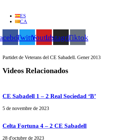
Vés
al
ES
contingut
CA
acebook
Twitter
Youtube
Instagram
Tiktok
Partidet de Veterans del CE Sabadell. Gener 2013
Videos Relacionados
CE Sabadell 1 – 2 Real Sociedad ‘B’
5 de novembre de 2023
Celta Fortuna 4 – 2 CE Sabadell
28 d'octubre de 2023