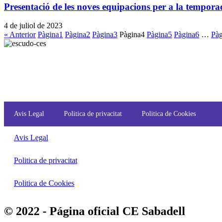
Presentació de les noves equipacions per a la tempor
4 de juliol de 2023
« Anterior
Pàgina
1
Pàgina
2
Pàgina
3
Pàgina
4
Pàgina
5
Pàgina
6
…
Pàg
Avis Legal
Politica de privacitat
Politica de Cookies
Avis Legal
Politica de privacitat
Politica de Cookies
© 2022 - Página oficial CE Sabadell