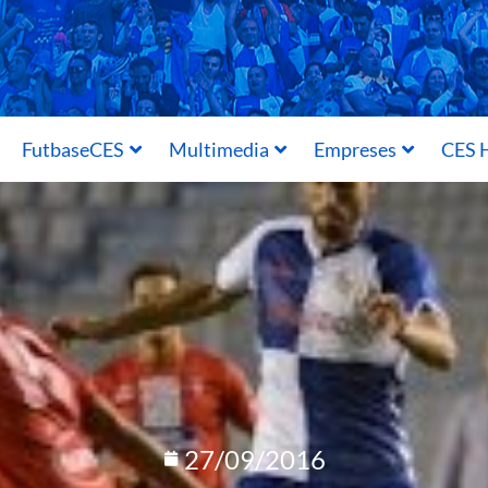
FutbaseCES
Multimedia
Empreses
CES H
27/09/2016