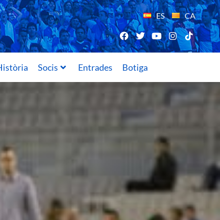
ES
CA
istòria
Socis
Entrades
Botiga