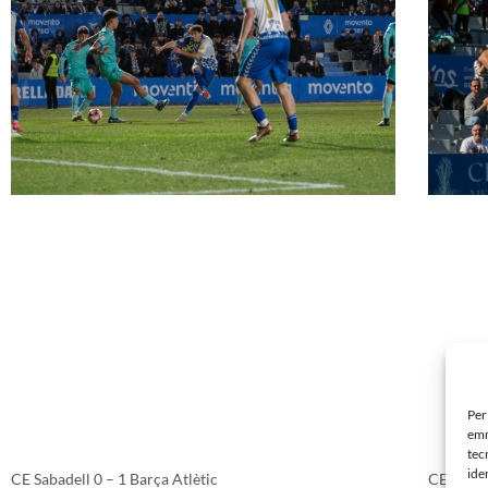
Per
emm
tec
ide
CE Sabadell 0 – 1 Barça Atlètic
CE Sabad