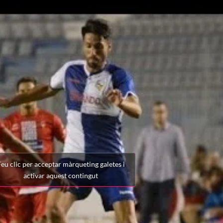
eu clic per acceptar màrqueting galetes i
activar aquest contingut