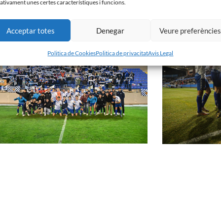
ativament unes certes característiques i funcions.
r de 2024
27 de gener de 2024
Acceptar totes
Denegar
Veure preferèncie
Politica de Cookies
Politica de privacitat
Avis Legal