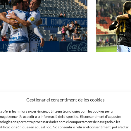
Gestionar el consentiment de les cookies
 a oferir les millors experiències, utilitzem tecnologies com les cookies per a
agatzemar i/o accedir a la informació del dispositiu. El consentiment d'aquestes
nologies ens permetrà processar dades com el comportament de navegació o les
ntificacions úniques en aquest lloc. No consentir o retirar el consentiment, pot afectar
ell 1 – 1 Rayo Majadahonda
SD Logroñés 1 – 1 