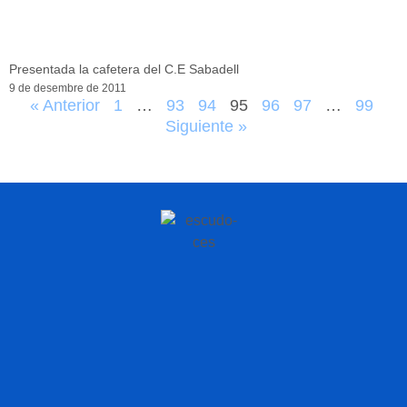
Presentada la cafetera del C.E Sabadell
9 de desembre de 2011
« Anterior
1
…
93
94
95
96
97
…
99
Siguiente »