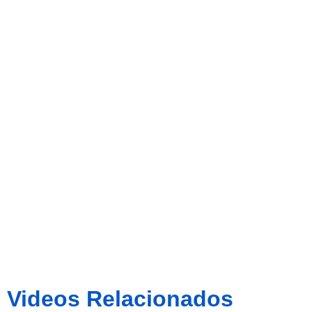
com a nou
entrenador
del CE
Sabadell ( 2ª
part.)
Videos Relacionados