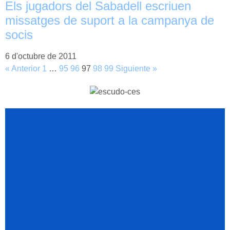
Els jugadors del Sabadell escriuen
missatges de suport a la campanya de
socis
6 d'octubre de 2011
« Anterior
1
…
95
96
97
98
99
Siguiente »