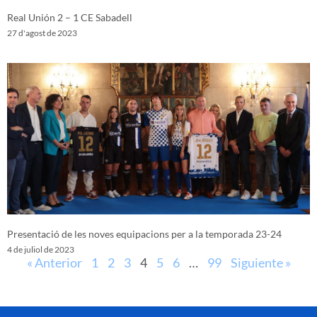
Real Unión 2 – 1 CE Sabadell
27 d'agost de 2023
Presentació de les noves equipacions per a la temporada 23-24
4 de juliol de 2023
« Anterior
1
2
3
4
5
6
…
99
Siguiente »