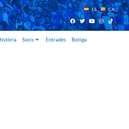
ES
CA
istòria
Socis
Entrades
Botiga