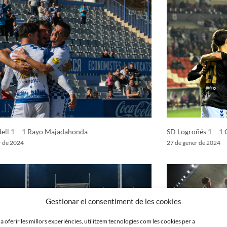
ell 1 – 1 Rayo Majadahonda
SD Logroñés 1 – 1 
r de 2024
27 de gener de 2024
Gestionar el consentiment de les cookies
 a oferir les millors experiències, utilitzem tecnologies com les cookies per a