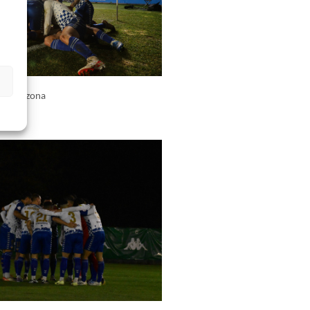
s
SD Tarazona