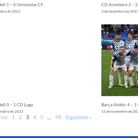
ell 1 – 0 Unionistas CF
CD Arenteiro 2 – 2
mbre de 2023
3 de desembre de 202
ell 0 – 1 CD Lugo
Barça Atlètic 4 – 1
embre de 2023
11 de novembre de 20
rior
1
2
3
4
5
…
99
Siguiente »