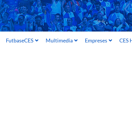
FutbaseCES
Multimedia
Empreses
CES H
09/08/2016