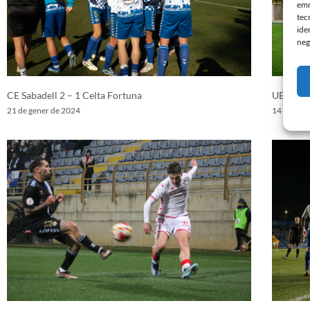
emm
tec
ide
neg
CE Sabadell 2 – 1 Celta Fortuna
UE Corne
21 de gener de 2024
14 de gen