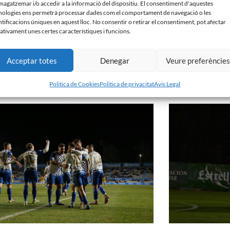
agatzemar i/o accedir a la informació del dispositiu. El consentiment d'aquestes
nologies ens permetrà processar dades com el comportament de navegació o les
ntificacions úniques en aquest lloc. No consentir o retirar el consentiment, pot afectar
ativament unes certes característiques i funcions.
Acceptar totes
Denegar
Veure preferèncie
llà 0 – 1 CE Sabadell
CE Sabadell 3 – 1 
er de 2024
4 de gener de 2024
Politica de Cookies
Politica de privacitat
Avis Legal