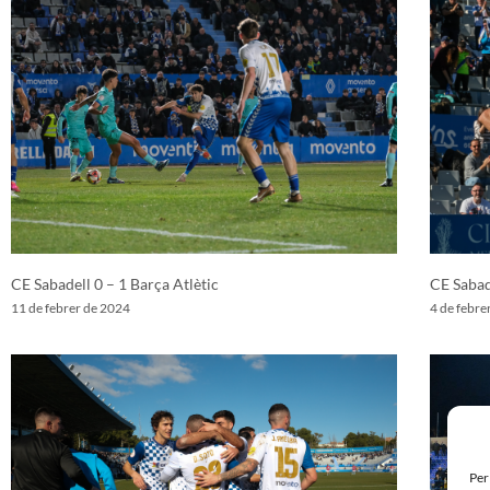
CE Sabadell 0 – 1 Barça Atlètic
CE Sabad
11 de febrer de 2024
4 de febre
Per