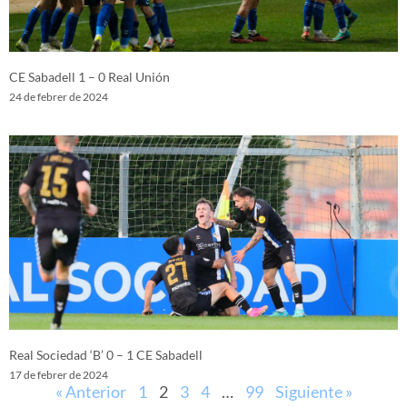
CE Sabadell 1 – 0 Real Unión
24 de febrer de 2024
Real Sociedad ‘B’ 0 – 1 CE Sabadell
17 de febrer de 2024
« Anterior
1
2
3
4
…
99
Siguiente »