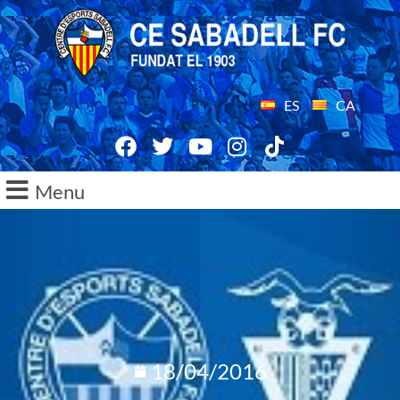
ES
CA
Menu
18/04/2016