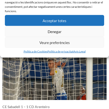
navegació o les identificacions úniques en aquest lloc. No consentir o retirar el
consentiment, pot afectar negativament unes certes característiques i
funcions.
Acceptar totes
Denegar
FC Fuenlabrada 1 – 2 CE Sabadell
2 d'abril de 2024
Veure preferències
Politica de Cookies
Politica de privacitat
Avis Legal
CE Sabadell 1 – 1 CD Arenteiro